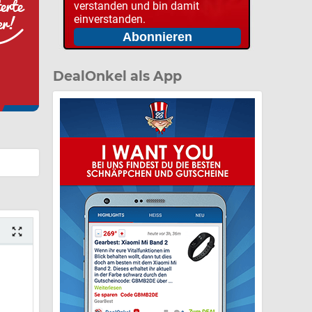
verstanden und bin damit
einverstanden.
DealOnkel als App