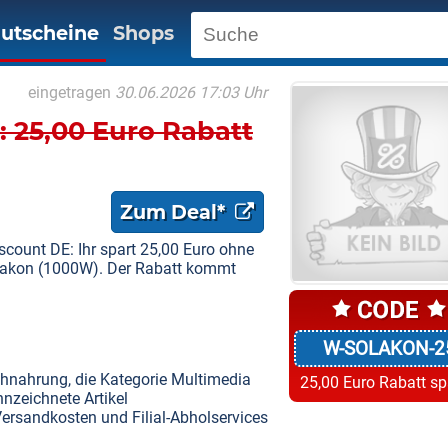
utscheine
Shops
eingetragen
30.06.2026 17:03 Uhr
 25,00 Euro Rabatt
Zum Deal*
count DE: Ihr spart 25,00 Euro ohne
olakon (1000W). Der Rabatt kommt
W-SOLAKON-2
nahrung, die Kategorie Multimedia
25,00 Euro Rabatt s
nzeichnete Artikel
ersandkosten und Filial-Abholservices