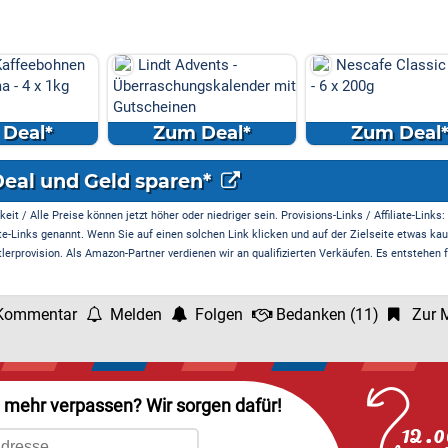
ebohnen
Lindt Advents -
Nescafe Classic Cre
 x 1kg
Überraschungskalender mit
- 6 x 200g
Gutscheinen
l*
Zum Deal*
Zum Deal*
Deal und Geld sparen*
it / Alle Preise können jetzt höher oder niedriger sein. Provisions-Links / Affiliate-Links:
te-Links genannt. Wenn Sie auf einen solchen Link klicken und auf der Zielseite etwas kau
rprovision. Als Amazon-Partner verdienen wir an qualifizierten Verkäufen. Es entstehen f
Kommentar
Melden
Folgen
Bedanken
(
11
)
Zur M
l mehr verpassen? Wir sorgen dafür!