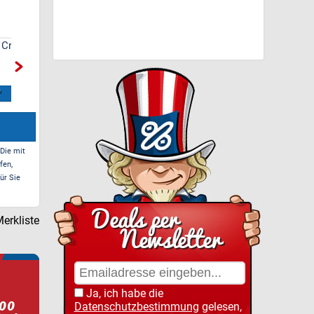
ma
Netto Marken-Discount
Artsauna Fasssauna
- 10% Rabatt auf
Spitzbergen 220, für 6
Lebensmittel
Personen
Zum Deal*
Zum Deal*
 Die mit
fen,
ür Sie
erkliste
Ja, ich habe die
Datenschutzbestimmung
gelesen,