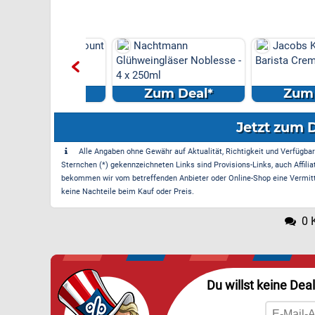
 Marken-Discount
Nachtmann
Jacobs Kaffe
s Versand &
Glühweingläser Noblesse -
Barista Crema - 4
e am
4 x 250ml
el...
m Deal*
Zum Deal*
Zum Dea
Jetzt zum 
Alle Angaben ohne Gewähr auf Aktualität, Richtigkeit und Verfügbarke
Sternchen (*) gekennzeichneten Links sind Provisions-Links, auch Affilia
bekommen wir vom betreffenden Anbieter oder Online-Shop eine Vermittle
keine Nachteile beim Kauf oder Preis.
0 
Du willst keine Dea