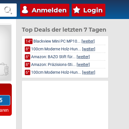
Anmelden
Login
Top Deals der letzten 7 Tagen
14°
Blackview Mini PC MP10...
[weiter]
8°
100cm Moderne Holz-Hun...
[weiter]
8°
Amazon: BAZO Stift für...
[weiter]
8°
Amazon: Präzisions-Sti...
[weiter]
6°
100cm Moderne Holz-Hun...
[weiter]
5
paren