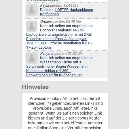
Kayla
gestern 13:44 Uhr
Danke in
LOFTER Nackenkissen
Kopfkissen
Ordalie
gestern 03:48 Uhr
Kann ich selber nur empfehlen in
Docooler Tragbarer 14-Zoll-
Laptop-Erweiterungsbildschirm mit DREI
Bildschirmen und Einer Auflösung von
1920 * 1080. Einfache Installation für 15-
17-Zoll-Laptops
Ranjana
gestern 01:32 Uhr
Kann ich selber nur empfehlen in
Wasserhahn Küche mit 3
Sprühmodi, hoher Bogen Wasserhahn
Küche ausziehbar mit 360°-
Schwenkbarkeit für Küchenspülen
Hinweise
Provisions-Links / Affiliate-Links: Die mit
Sternchen (*) gekennzeichneten Links sind
Provisions-Links, auch Affiliate-Links
genannt. Wenn Sie auf einen solchen Link
klicken und auf der Zielseite etwas kaufen,
bekommen wir vom betreffenden Anbieter
oder Online-Shop eine Vermittlerprovision.