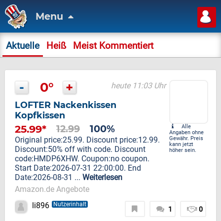
Menu
Aktuelle
Heiß
Meist Kommentiert
-
0°
+
heute 11:03 Uhr
LOFTER Nackenkissen
Kopfkissen
25.99*
12.99
100%
Alle
Angaben ohne
Original price:25.99. Discount price:12.99.
Gewähr. Preis
kann jetzt
Discount:50% off with code. Discount
höher sein.
code:HMDP6XHW. Coupon:no coupon.
Start Date:2026-07-31 22:00:00. End
Date:2026-08-31 ...
Weiterlesen
Amazon.de Angebote
li896
Nutzerinhalt
1
0