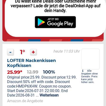
Du willst keine Deals oder Gutscheine mehr
verpassen? Lade dir jetzt die DealOnkel-App auf
dein Handy.
-
1°
+
heute 11:03 Uhr
LOFTER Nackenkissen
Kopfkissen
25.99*
12.99
100%
Alle
Angaben ohne
Original price:25.99. Discount price:12.99.
Gewähr. Preis
kann jetzt
Discount:50% off with code. Discount
höher sein.
code:HMDP6XHW. Coupon:no coupon.
Start Date:2026-07-31 22:00:00. End
Date:2026-08-31 ...
Weiterlesen
Amazon.de Angebote