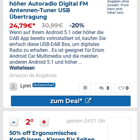
Angaben ohne
höher Autoradio Digital FM
Gewähr. Preis
Antennen-Tuner USB
kann jetzt
höher sein.
Übertragung
24,79€*
30,99€
-20%
Wenn auf Ihrem Android 5.1 oder höher die
DAB App bereits vorinstalliert ist, kaufen Sie
einfach diese USB-DAB Box, um digitales
Radio zu erhalten.. Es ist geeignet für Erisin
Android Car Multimedia und die meisten
anderen Android 5.1 und höher ...
Weiterlesen
Amazon.de Angebote
Lynn
Nutzerinhalt
0
0
zum Deal*
-
2°
+
gestern 04:01 Uhr
50% off Ergonomisches
Kopfkissen - Kissen für Seiten