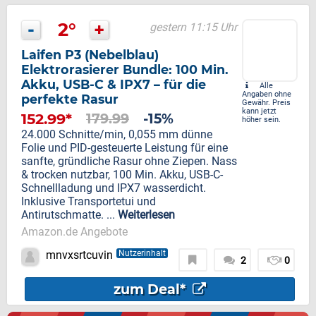
-
2°
+
gestern 11:15 Uhr
Laifen P3 (Nebelblau)
Elektrorasierer Bundle: 100 Min.
Akku, USB-C & IPX7 – für die
Alle
Angaben ohne
perfekte Rasur
Gewähr. Preis
kann jetzt
152.99*
179.99
-15%
höher sein.
24.000 Schnitte/min, 0,055 mm dünne
Folie und PID-gesteuerte Leistung für eine
sanfte, gründliche Rasur ohne Ziepen. Nass
& trocken nutzbar, 100 Min. Akku, USB-C-
Schnellladung und IPX7 wasserdicht.
Inklusive Transportetui und
Antirutschmatte. ...
Weiterlesen
Amazon.de Angebote
mnvxsrtcuvin
Nutzerinhalt
2
0
zum Deal*