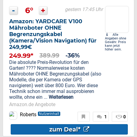
-
6°
+
gestern 17:45 Uhr
Amazon: YARDCARE V100
Mähroboter OHNE
Begrenzungskabel
Alle
Angaben ohne
(Kamera/Vision Navigation) für
Gewähr. Preis
249,99€
kann jetzt
höher sein.
249.99*
389.99
-36%
Die absolute Preis-Revolution für den
Garten! ???? Normalerweise kosten
Mähroboter OHNE Begrenzungskabel (also
Modelle, die per Kamera oder GPS
navigieren) weit über 800 Euro. Wer diese
Technik schon immer mal ausprobieren
wollte, ohne ein ...
Weiterlesen
Amazon.de Angebote
Roberts
Nutzerinhalt
1
0
zum Deal*