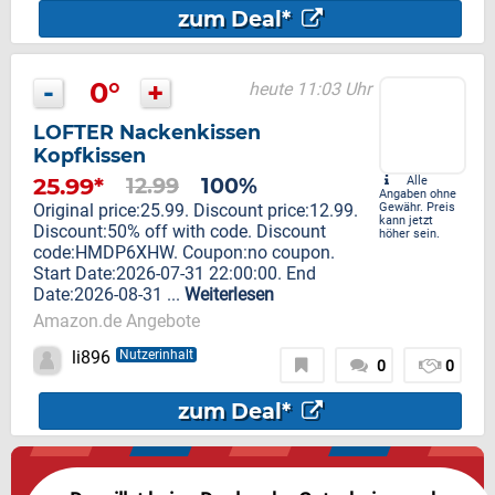
zum Deal*
-
0°
+
heute 11:03 Uhr
LOFTER Nackenkissen
Kopfkissen
25.99*
12.99
100%
Alle
Angaben ohne
Original price:25.99. Discount price:12.99.
Gewähr. Preis
kann jetzt
Discount:50% off with code. Discount
höher sein.
code:HMDP6XHW. Coupon:no coupon.
Start Date:2026-07-31 22:00:00. End
Date:2026-08-31 ...
Weiterlesen
Amazon.de Angebote
li896
Nutzerinhalt
0
0
zum Deal*