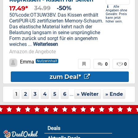
17.49*
34.99
-50%
Alle
Angaben ohne
50%code:OT3UW3BV. Das Kissen enthält
Gewähr. Preis
kann jetzt
CertiPUR-US zertifizierten Memory-Schaum.
höher sein.
Das elastische Material kehrt nach der
Belastung langsam in seine ursprüngliche
Form zurück und sorgt für ein angenehm
weiches ...
Weiterlesen
Amazon.de Angebote
Emma
Nutzerinhalt
0
0
zum Deal*
1
2
3
4
5
6
...
» Weiter
» Ende
Deals