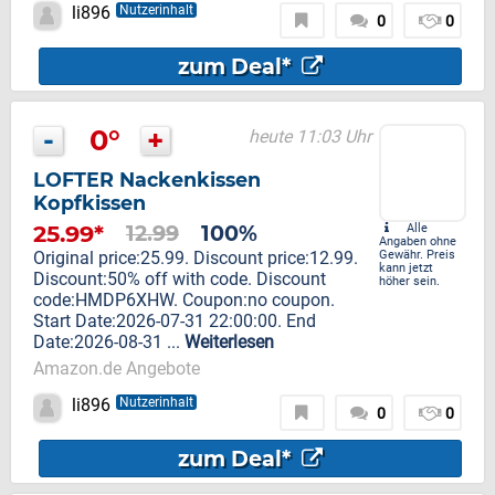
li896
Nutzerinhalt
0
0
zum Deal*
-
0°
+
heute 11:03 Uhr
LOFTER Nackenkissen
Kopfkissen
25.99*
12.99
100%
Alle
Angaben ohne
Original price:25.99. Discount price:12.99.
Gewähr. Preis
kann jetzt
Discount:50% off with code. Discount
höher sein.
code:HMDP6XHW. Coupon:no coupon.
Start Date:2026-07-31 22:00:00. End
Date:2026-08-31 ...
Weiterlesen
Amazon.de Angebote
li896
Nutzerinhalt
0
0
zum Deal*