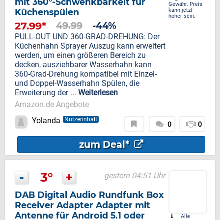
mit 360°-Schwenkbarkeit für
Gewähr. Preis
Küchenspülen
kann jetzt
höher sein.
27.99*
49.99
-44%
PULL-OUT UND 360-GRAD-DREHUNG: Der
Küchenhahn Sprayer Auszug kann erweitert
werden, um einen größeren Bereich zu
decken, ausziehbarer Wasserhahn kann
360-Grad-Drehung kompatibel mit Einzel-
und Doppel-Wasserhahn Spülen, die
Erweiterung der ...
Weiterlesen
Amazon.de Angebote
Yolanda
Nutzerinhalt
0
0
zum Deal*
-
3°
+
gestern 04:51 Uhr
DAB Digital Audio Rundfunk Box
Receiver Adapter Adapter mit
Antenne für Android 5.1 oder
Alle