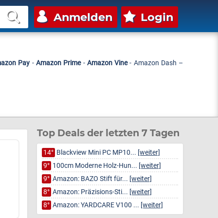
Anmelden
Login
azon Pay
-
Amazon Prime
-
Amazon Vine
- Amazon Dash –
Top Deals der letzten 7 Tagen
14°
Blackview Mini PC MP10...
[weiter]
9°
100cm Moderne Holz-Hun...
[weiter]
9°
Amazon: BAZO Stift für...
[weiter]
8°
Amazon: Präzisions-Sti...
[weiter]
8°
Amazon: YARDCARE V100 ...
[weiter]