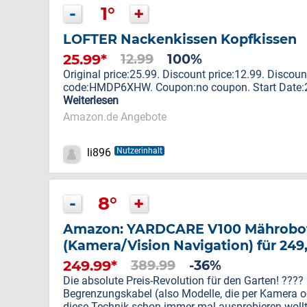
-
1°
+
LOFTER Nackenkissen Kopfkissen
25.99*
12.99
100%
Original price:25.99. Discount price:12.99. Discou
code:HMDP6XHW. Coupon:no coupon. Start Date:20
Weiterlesen
Amazon.de Angebote
li896
Nutzerinhalt
-
8°
+
Amazon: YARDCARE V100 Mährobo
(Kamera/Vision Navigation) für 249
249.99*
389.99
-36%
Die absolute Preis-Revolution für den Garten! ??
Begrenzungskabel (also Modelle, die per Kamera o
diese Technik schon immer mal ausprobieren wollte