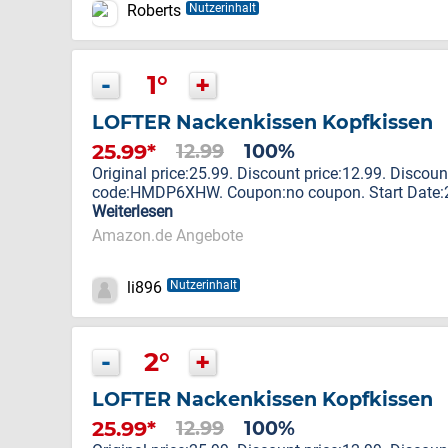
Roberts
Nutzerinhalt
-
1°
+
LOFTER Nackenkissen Kopfkissen
25.99*
12.99
100%
Original price:25.99. Discount price:12.99. Discou
code:HMDP6XHW. Coupon:no coupon. Start Date:20
Weiterlesen
Amazon.de Angebote
li896
Nutzerinhalt
-
2°
+
LOFTER Nackenkissen Kopfkissen
25.99*
12.99
100%