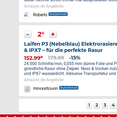
Amazon.de Angebote
Roberts
Nutzerinhalt
-
2°
+
Laifen P3 (Nebelblau) Elektrorasier
& IPX7 – für die perfekte Rasur
152.99*
179.99
-15%
24.000 Schnitte/min, 0,055 mm dünne Folie und PID
gründliche Rasur ohne Ziepen. Nass & trocken nut
und IPX7 wasserdicht. Inklusive Transportetui und 
Amazon.de Angebote
mnvxsrtcuvin
Nutzerinhalt
1
2
3
4