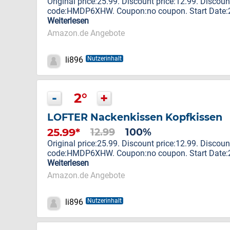
Original price:25.99. Discount price:12.99. Discou
code:HMDP6XHW. Coupon:no coupon. Start Date:20
Weiterlesen
Amazon.de Angebote
li896
Nutzerinhalt
-
2°
+
LOFTER Nackenkissen Kopfkissen
25.99*
12.99
100%
Original price:25.99. Discount price:12.99. Discou
code:HMDP6XHW. Coupon:no coupon. Start Date:20
Weiterlesen
Amazon.de Angebote
li896
Nutzerinhalt