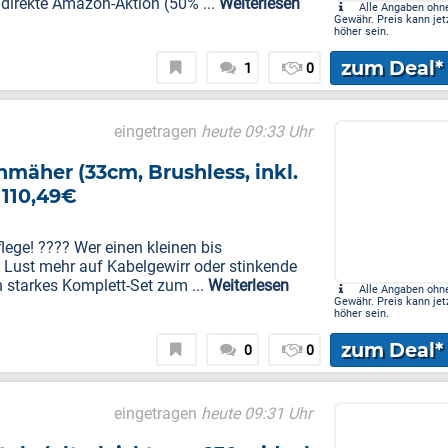
irekte Amazon-Aktion (50% ...
Weiterlesen
Alle Angaben ohn
Gewähr. Preis kann jet
höher sein.
zum Deal*
1
0
eingetragen
heute 09:33 Uhr
her (33cm, Brushless, inkl.
 110,49€
ege! ???? Wer einen kleinen bis
e Lust mehr auf Kabelgewirr oder stinkende
starkes Komplett-Set zum ...
Weiterlesen
Alle Angaben ohn
Gewähr. Preis kann jet
höher sein.
zum Deal*
0
0
eingetragen
heute 09:31 Uhr