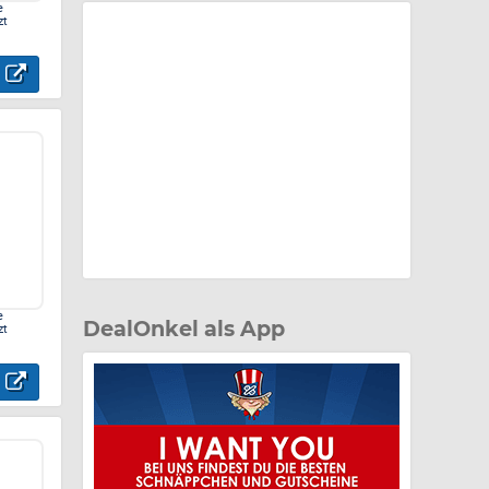
e
zt
e
DealOnkel als App
zt