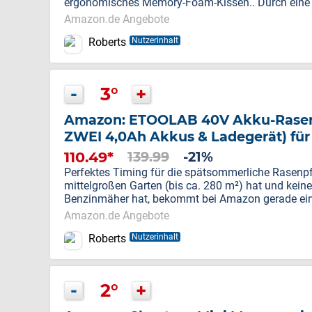
ergonomisches Memory-Foam-Kissen.. Durch eine d
Amazon.de Angebote
Roberts
Nutzerinhalt
-
3°
+
Amazon: ETOOLAB 40V Akku-Rasenmä
ZWEI 4,0Ah Akkus & Ladegerät) für
110.49*
139.99
-21%
Perfektes Timing für die spätsommerliche Rasenpfl
mittelgroßen Garten (bis ca. 280 m²) hat und kein
Benzinmäher hat, bekommt bei Amazon gerade ein 
Amazon.de Angebote
Roberts
Nutzerinhalt
-
2°
+