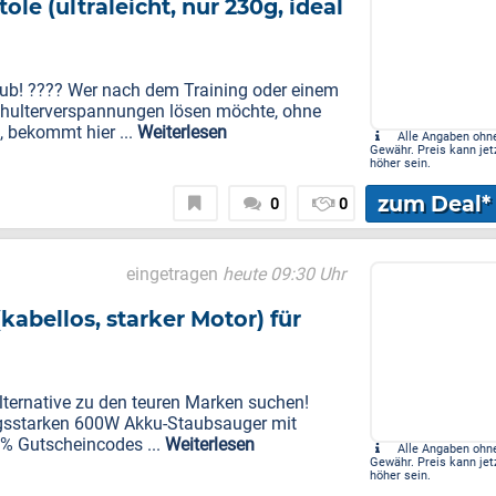
e (ultraleicht, nur 230g, ideal
laub! ???? Wer nach dem Training oder einem
chulterverspannungen lösen möchte, ohne
, bekommt hier ...
Weiterlesen
Alle Angaben ohn
Gewähr. Preis kann jet
höher sein.
zum Deal*
0
0
eingetragen
heute 09:30 Uhr
bellos, starker Motor) für
Alternative zu den teuren Marken suchen!
ungsstarken 600W Akku-Staubsauger mit
0% Gutscheincodes ...
Weiterlesen
Alle Angaben ohn
Gewähr. Preis kann jet
höher sein.