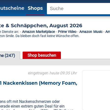
utscheine
Shops
e & Schnäppchen, August 2026
 Dienste an: -
Amazon Marketplace
-
Prime Video
-
Amazon Music
-
Am
 Smile. Da bleiben doch fast keine Wünsche offen.
Shop besuchen
ne (247)
eingetragen
heute 09:35 Uhr
-1 Nackenkissen (Memory Foam,
gens oft mit Nackenschmerzen oder
ade einen extrem guten Deal für ein