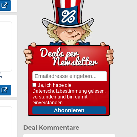
e
zt
Ja, ich habe die
Datenschutzbestimmung
gelesen,
verstanden und bin damit
einverstanden.
Deal Kommentare