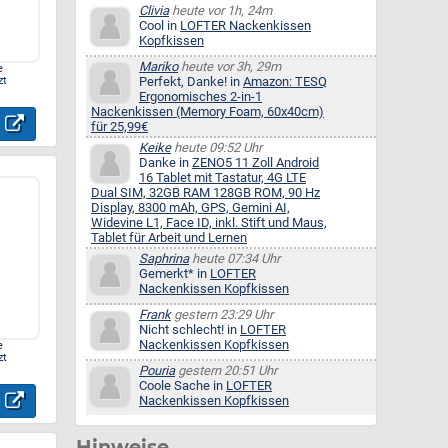
Clivia
heute vor 1h, 24m
Cool in
LOFTER Nackenkissen
Kopfkissen
Mariko
heute vor 3h, 29m
e
zt
Perfekt, Danke! in
Amazon: TESQ
Ergonomisches 2-in-1
Nackenkissen (Memory Foam, 60x40cm)
für 25,99€
Keike
heute 09:52 Uhr
Danke in
ZENO5 11 Zoll Android
16 Tablet mit Tastatur, 4G LTE
Dual SIM, 32GB RAM 128GB ROM, 90 Hz
Display, 8300 mAh, GPS, Gemini AI,
Widevine L1, Face ID, inkl. Stift und Maus,
Tablet für Arbeit und Lernen
Saphrina
heute 07:34 Uhr
Gemerkt* in
LOFTER
Nackenkissen Kopfkissen
Frank
gestern 23:29 Uhr
Nicht schlecht! in
LOFTER
Nackenkissen Kopfkissen
e
zt
Pouria
gestern 20:51 Uhr
Coole Sache in
LOFTER
Nackenkissen Kopfkissen
Hinweise