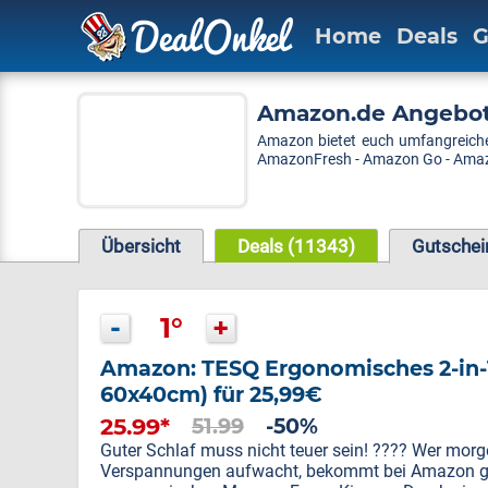
Home
Deals
G
Amazon.de Angebot
Amazon bietet euch umfangreiche
AmazonFresh - Amazon Go - Amazon
Übersicht
Deals (11343)
Gutschei
-
1°
+
Amazon: TESQ Ergonomisches 2-in
60x40cm) für 25,99€
25.99*
51.99
-50%
Guter Schlaf muss nicht teuer sein! ???? Wer mor
Verspannungen aufwacht, bekommt bei Amazon ger