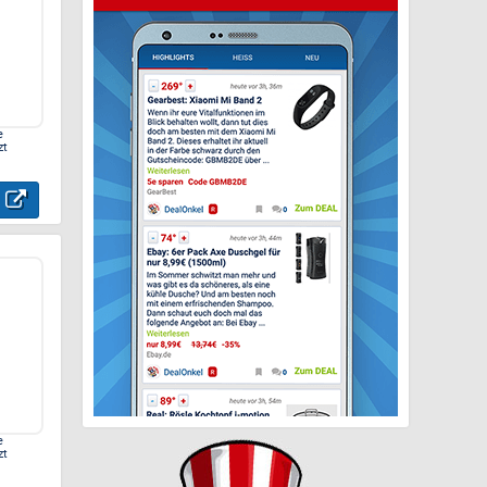
e
zt
e
zt