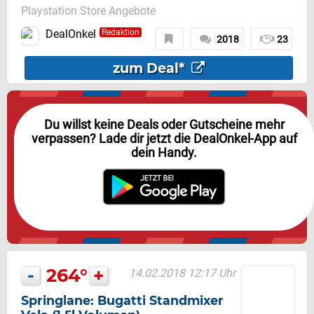
Playstation Store Angebote
DealOnkel
Redaktion
2018
23
zum Deal*
Du willst keine Deals oder Gutscheine mehr
verpassen? Lade dir jetzt die DealOnkel-App auf
dein Handy.
-
264°
+
14.02.2018 12:17 Uhr
Springlane: Bugatti Standmixer