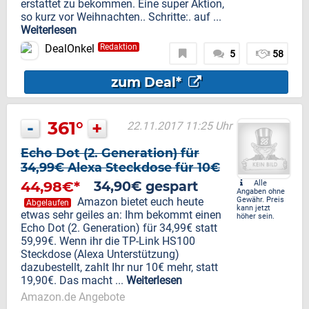
erstattet zu bekommen. Eine super Aktion,
so kurz vor Weihnachten.. Schritte:. auf ...
Weiterlesen
DealOnkel
Redaktion
5
58
zum Deal*
-
361°
+
22.11.2017 11:25 Uhr
Echo Dot (2. Generation) für
34,99€ Alexa Steckdose für 10€
44,98€*
34,90€ gespart
Alle
Angaben ohne
Amazon bietet euch heute
Gewähr. Preis
Abgelaufen
kann jetzt
etwas sehr geiles an: Ihm bekommt einen
höher sein.
Echo Dot (2. Generation) für 34,99€ statt
59,99€. Wenn ihr die TP-Link HS100
Steckdose (Alexa Unterstützung)
dazubestellt, zahlt Ihr nur 10€ mehr, statt
19,90€. Das macht ...
Weiterlesen
Amazon.de Angebote