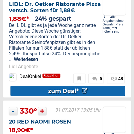
LIDL: Dr. Oetker Ristorante Pizza
versch. Sorten für 1,88€
1,88€*
24% gespart
Alle
Angaben ohne
Bei LIDL gibt es ja jede Woche ganz nette
Gewähr. Preis
kann jetzt
Angebote: Diese Woche günstiger:
höher sein.
Verschiedene Sorten der Dr. Oetker
Ristorante Steinofenpizzen gibt es in den
Filialen für nur 1,88€ statt der üblichen
2,49€. Ihr spart also 24%. Der ursprüngliche
...
Weiterlesen
Lidl Angebote
DealOnkel
Redaktion
5
48
zum Deal*
-
330°
+
31.07.2017 13:05 Uhr
20 RED NAOMI ROSEN
18,90€*