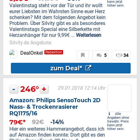
kann jetzt
Valentinstag steht vor der Tür und ihr wollt
höher sein.
eurer Liebsten im Wahrsten Sinne euer Herz
schenken? Mit dem folgenden Angebot kein
Problem. Über Silvity gibt es als besonderes
Valentinstags Special eine Silberkette mit
Herzanhänger für nur 9,99€ ...
Weiterlesen
Silvity.de Angebote
DealOnkel
Redaktion
5
34
zum Deal*
-
246°
+
29.01.2018 12:14 Uhr
Amazon: Philips SensoTouch 2D
Nass- & Trockenrasierer
RQ1175/16
Alle
Angaben ohne
79€*
92€
-14%
Gewähr. Preis
kann jetzt
Hier ein weiteres Hammerangebot, dass ich
höher sein.
auf Amazon finden konnte: Dort gibt es den