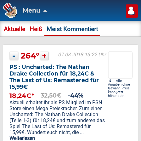
Menu
Aktuelle
Heiß
Meist Kommentiert
-
264°
+
07.03.2018 13:22 Uhr
PS : Uncharted: The Nathan
Drake Collection für 18,24€ &
The Last of Us: Remastered für
Alle
Angaben ohne
15,99€
Gewähr. Preis
kann jetzt
18,24€*
32,50€
-44%
höher sein.
Aktuell erhaltet ihr als PS Mitglied im PSN
Store einen Mega Preiskracher. Zum einen
Uncharted: The Nathan Drake Collection
(Teile 1-3) für 18,24€ und zum anderen das
Spiel The Last of Us: Remastered für
15,99€. Wundert euch nicht, die ...
Weiterlesen