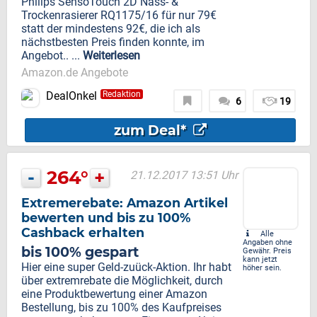
Philips SensoTouch 2D Nass- &
Trockenrasierer RQ1175/16 für nur 79€
statt der mindestens 92€, die ich als
nächstbesten Preis finden konnte, im
Angebot.. ...
Weiterlesen
Amazon.de Angebote
DealOnkel
Redaktion
6
19
zum Deal*
-
264°
+
21.12.2017 13:51 Uhr
Extremerebate: Amazon Artikel
bewerten und bis zu 100%
Cashback erhalten
Alle
Angaben ohne
bis 100% gespart
Gewähr. Preis
kann jetzt
Hier eine super Geld-zuück-Aktion. Ihr habt
höher sein.
über extremrebate die Möglichkeit, durch
eine Produktbewertung einer Amazon
Bestellung, bis zu 100% des Kaufpreises