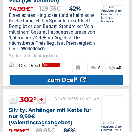
Vela (1,5l Volumen)
74,99€*
129,35€
-42%
Alle
Angaben ohne
Einen echten Hingucker für die heimische
Gewähr. Preis
kann jetzt
Küche habe ich bei Springlane entdeckt:
höher sein.
Dort gibt es den Bugatti Standmixer Vela
mit einem Gesamt Fassungsvolumen von
1,5l für nur 74,99€ im Angebot. Der
nächstbeste Preis liegt laut Preisvergleich
bei ...
Weiterlesen
Springlane.de Angebote
DealOnkel
Redaktion
5
40
zum Deal*
-
302°
+
02.02.2018 16:41 Uhr
Silvity: Anhänger mit Kette für
nur 9,99€
(Valentinstagsangebot)
Alle
Angaben ohne
9,99€*
69,95€
-86%
Gewähr. Preis