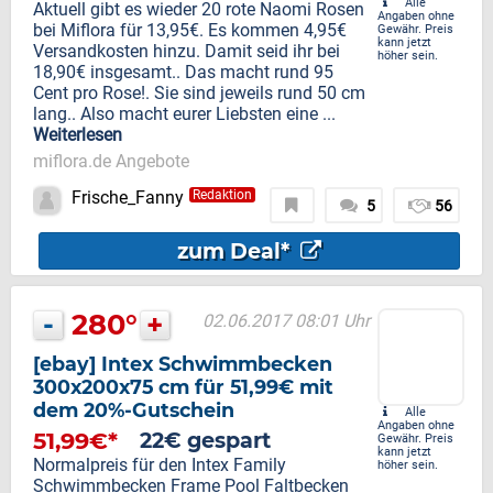
Alle
Aktuell gibt es wieder 20 rote Naomi Rosen
Angaben ohne
bei Miflora für 13,95€. Es kommen 4,95€
Gewähr. Preis
kann jetzt
Versandkosten hinzu. Damit seid ihr bei
höher sein.
18,90€ insgesamt.. Das macht rund 95
Cent pro Rose!. Sie sind jeweils rund 50 cm
lang.. Also macht eurer Liebsten eine ...
Weiterlesen
miflora.de Angebote
Frische_Fanny
Redaktion
5
56
zum Deal*
-
280°
+
02.06.2017 08:01 Uhr
[ebay] Intex Schwimmbecken
300x200x75 cm für 51,99€ mit
dem 20%-Gutschein
Alle
Angaben ohne
51,99€*
22€ gespart
Gewähr. Preis
kann jetzt
Normalpreis für den Intex Family
höher sein.
Schwimmbecken Frame Pool Faltbecken