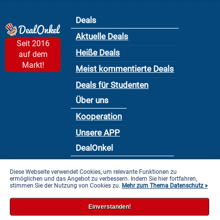
Deals
Aktuelle Deals
Seit 2016
Heiße Deals
auf dem
Markt!
Meist kommentierte Deals
Deals für Studenten
Über uns
Kooperation
Unsere APP
DealOnkel
Nutzungsbedingung
Diese Webseite verwendet Cookies, um relevante Funktionen zu
ermöglichen und das Angebot zu verbessern. Indem Sie hier fortfahren,
Datenschutzbestimmung
stimmen Sie der Nutzung von Cookies zu.
Mehr zum Thema Datenschutz »
Impressum