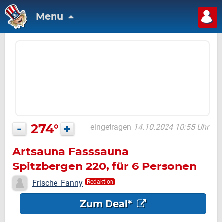
Menu
-
274°
+
eingetragen
14.10.2024 10:55 Uhr
Artsauna Fasssauna
Spitzbergen 220, für 6 Personen
Frische_Fanny
Redaktion
Zum Deal*