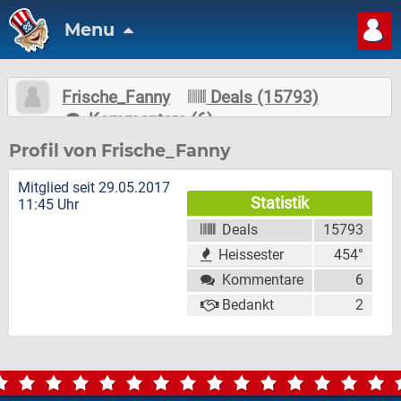
Menu
Frische_Fanny
Deals (15793)
Kommentare (6)
Nachricht schreiben
Folgen
Profil von Frische_Fanny
Mitglied seit 29.05.2017
Statistik
11:45 Uhr
Deals
15793
Heissester
454°
Kommentare
6
Bedankt
2