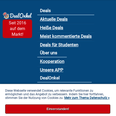
Deals
Aktuelle Deals
Seit 2016
Heiße Deals
auf dem
Markt!
Meist kommentierte Deals
Deals für Studenten
Über uns
Kooperation
Unsere APP
DealOnkel
Nutzungsbedingung
Diese Webseite verwendet Cookies, um relevante Funktionen zu
ermöglichen und das Angebot zu verbessern. Indem Sie hier fortfahren,
Datenschutzbestimmung
stimmen Sie der Nutzung von Cookies zu.
Mehr zum Thema Datenschutz »
Impressum