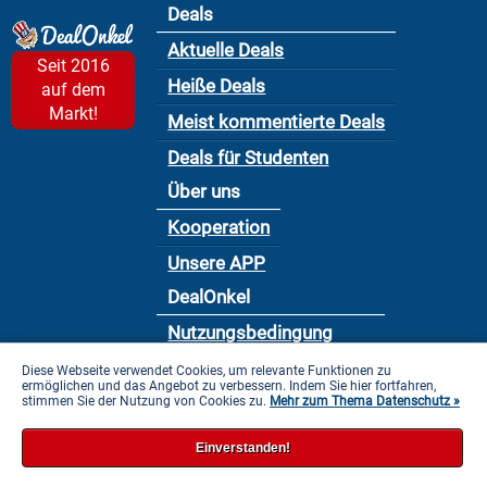
Deals
Aktuelle Deals
Seit 2016
Heiße Deals
auf dem
Markt!
Meist kommentierte Deals
Deals für Studenten
Über uns
Kooperation
Unsere APP
DealOnkel
Nutzungsbedingung
Datenschutzbestimmung
Diese Webseite verwendet Cookies, um relevante Funktionen zu
ermöglichen und das Angebot zu verbessern. Indem Sie hier fortfahren,
stimmen Sie der Nutzung von Cookies zu.
Impressum
Mehr zum Thema Datenschutz »