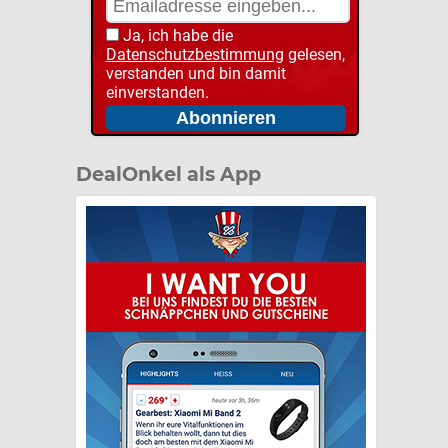
Ja, ich habe die
Datenschutzbestimmung
gelesen,
verstanden und bin damit
einverstanden.
DealOnkel als App