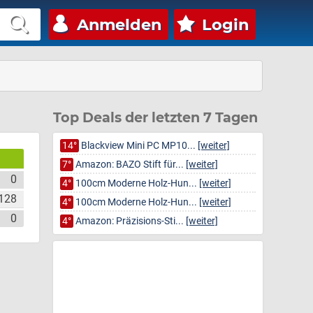
Anmelden
Login
Top Deals der letzten 7 Tagen
14°
Blackview Mini PC MP10...
[weiter]
7°
Amazon: BAZO Stift für...
[weiter]
0
4°
100cm Moderne Holz-Hun...
[weiter]
128
4°
100cm Moderne Holz-Hun...
[weiter]
0
4°
Amazon: Präzisions-Sti...
[weiter]