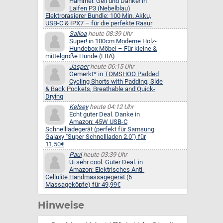
Hammer. Geil und Danke! in
Laifen P3 (Nebelblau)
Elektrorasierer Bundle: 100 Min. Akku,
USB-C & IPX7 – für die perfekte Rasur
Salloa
heute 08:39 Uhr
Super! in
100cm Moderne Holz-
Hundebox Möbel – Für kleine &
mittelgroße Hunde (FBA)
Jasper
heute 06:15 Uhr
Gemerkt* in
TOMSHOO Padded
Cycling Shorts with Padding, Side
& Back Pockets, Breathable and Quick-
Drying
Kelsey
heute 04:12 Uhr
Echt guter Deal. Danke in
Amazon: 45W USB-C
Schnellladegerät (perfekt für Samsung
Galaxy "Super Schnellladen 2.0") für
11,50€
Paul
heute 03:39 Uhr
Ui sehr cool. Guter Deal. in
Amazon: Elektrisches Anti-
Cellulite Handmassagegerät (6
Massageköpfe) für 49,99€
Hinweise