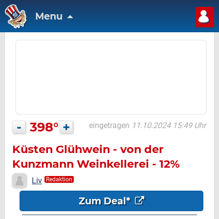
Menu
-
398°
+
eingetragen
11.10.2024 15:49 Uhr
Küsten Glühwein - von der
Kunzmann Weinkellerei - 12%
vol - 0,75l
Liv
Redaktion
Zum Deal*