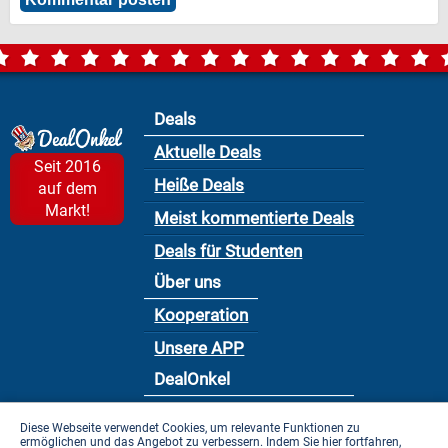
Deals
Aktuelle Deals
Seit 2016
Heiße Deals
auf dem
Markt!
Meist kommentierte Deals
Deals für Studenten
Über uns
Kooperation
Unsere APP
DealOnkel
Nutzungsbedingung
Diese Webseite verwendet Cookies, um relevante Funktionen zu
ermöglichen und das Angebot zu verbessern. Indem Sie hier fortfahren,
Datenschutzbestimmung