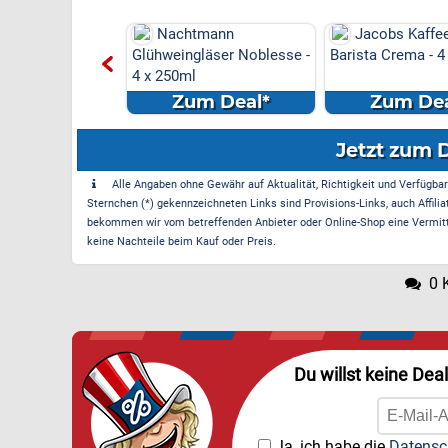
 Marken-Discount
Nachtmann
Jacobs Kaffe
s Versand &
Glühweingläser Noblesse -
Barista Crema - 4
e am
4 x 250ml
el...
m Deal*
Zum Deal*
Zum Dea
Jetzt zum 
Alle Angaben ohne Gewähr auf Aktualität, Richtigkeit und Verfügbarke
Sternchen (*) gekennzeichneten Links sind Provisions-Links, auch Affilia
bekommen wir vom betreffenden Anbieter oder Online-Shop eine Vermittle
keine Nachteile beim Kauf oder Preis.
0 
Du willst keine Dea
Ja, ich habe die
Datensc