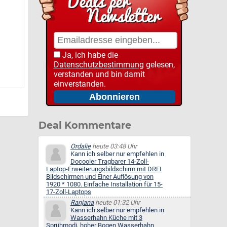
Ja, ich habe die
Datenschutzbestimmung
gelesen,
verstanden und bin damit
einverstanden.
Deal Kommentare
Ordalie
heute 03:48 Uhr
Kann ich selber nur empfehlen in
Docooler Tragbarer 14-Zoll-
Laptop-Erweiterungsbildschirm mit DREI
Bildschirmen und Einer Auflösung von
1920 * 1080. Einfache Installation für 15-
17-Zoll-Laptops
Ranjana
heute 01:32 Uhr
Kann ich selber nur empfehlen in
Wasserhahn Küche mit 3
Sprühmodi, hoher Bogen Wasserhahn