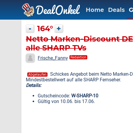
Home
Deals
G
-
164°
+
Netto Marken-Discount DE:
alle SHARP TVs
Frische_Fanny
Redaktion
Schickes Angebot beim Netto Marken-D
Abgelaufen
Mindestbestellwert auf alle SHARP Fernseher.
Details:
Gutscheincode:
W-SHARP-10
Gültig von 10.06. bis 17.06.