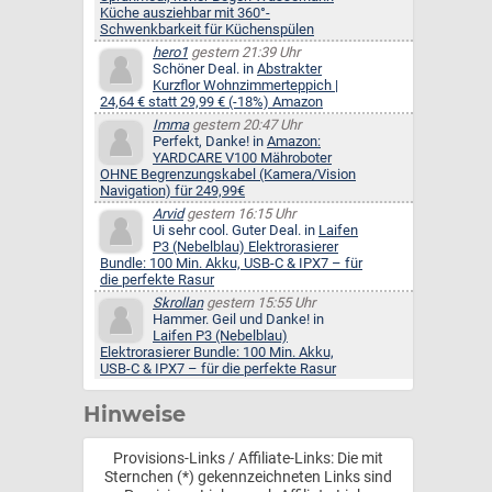
Küche ausziehbar mit 360°-
Schwenkbarkeit für Küchenspülen
hero1
gestern 21:39 Uhr
Schöner Deal. in
Abstrakter
Kurzflor Wohnzimmerteppich |
24,64 € statt 29,99 € (-18%) Amazon
Imma
gestern 20:47 Uhr
Perfekt, Danke! in
Amazon:
YARDCARE V100 Mähroboter
OHNE Begrenzungskabel (Kamera/Vision
Navigation) für 249,99€
Arvid
gestern 16:15 Uhr
Ui sehr cool. Guter Deal. in
Laifen
P3 (Nebelblau) Elektrorasierer
Bundle: 100 Min. Akku, USB-C & IPX7 – für
die perfekte Rasur
Skrollan
gestern 15:55 Uhr
Hammer. Geil und Danke! in
Laifen P3 (Nebelblau)
Elektrorasierer Bundle: 100 Min. Akku,
USB-C & IPX7 – für die perfekte Rasur
Hinweise
Provisions-Links / Affiliate-Links: Die mit
Sternchen (*) gekennzeichneten Links sind