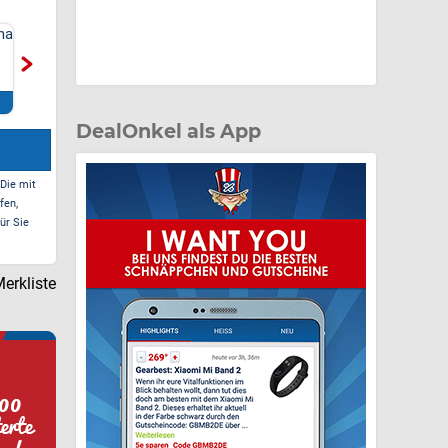
ma
Netto Marken-Discount
Artsauna Fasssauna
- 10% Rabatt auf
Spitzbergen 220, für 6
Lebensmittel
Personen
Zum Deal*
Zum Deal*
DealOnkel als App
 Die mit
fen,
ür Sie
erkliste