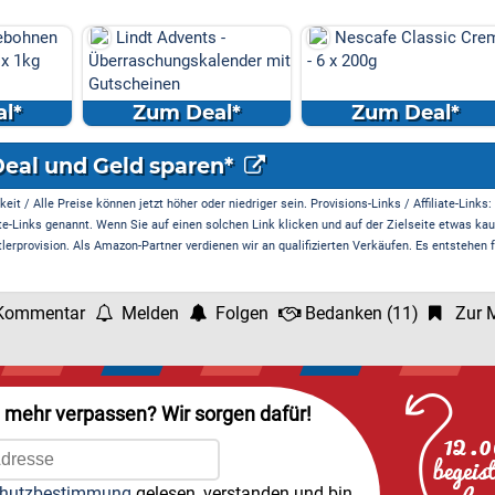
ebohnen
Lindt Advents -
Nescafe Classic Cre
 x 1kg
Überraschungskalender mit
- 6 x 200g
Gutscheinen
l*
Zum Deal*
Zum Deal*
Deal und Geld sparen*
it / Alle Preise können jetzt höher oder niedriger sein. Provisions-Links / Affiliate-Links:
te-Links genannt. Wenn Sie auf einen solchen Link klicken und auf der Zielseite etwas kau
rprovision. Als Amazon-Partner verdienen wir an qualifizierten Verkäufen. Es entstehen f
Kommentar
Melden
Folgen
Bedanken
(
11
)
Zur M
l mehr verpassen? Wir sorgen dafür!
hutzbestimmung
gelesen, verstanden und bin