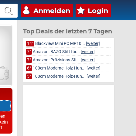
Anmelden
Login
Top Deals der letzten 7 Tagen
14°
Blackview Mini PC MP10...
[weiter]
7°
Amazon: BAZO Stift für...
[weiter]
7°
Amazon: Präzisions-Sti...
[weiter]
6°
100cm Moderne Holz-Hun...
[weiter]
5°
100cm Moderne Holz-Hun...
[weiter]
ren
kein
rt