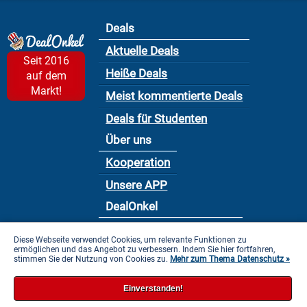
Deals
Aktuelle Deals
Seit 2016
Heiße Deals
auf dem
Markt!
Meist kommentierte Deals
Deals für Studenten
Über uns
Kooperation
Unsere APP
DealOnkel
Nutzungsbedingung
Diese Webseite verwendet Cookies, um relevante Funktionen zu
ermöglichen und das Angebot zu verbessern. Indem Sie hier fortfahren,
Datenschutzbestimmung
stimmen Sie der Nutzung von Cookies zu.
Mehr zum Thema Datenschutz »
Impressum