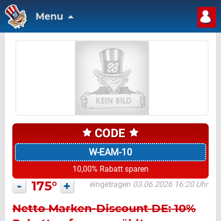
Menu
W-EAM-10
10,00% Rabatt sparen
-
175°
+
eingetragen
03.06.2026 16:20 Uhr
Netto Marken-Discount DE: 10%