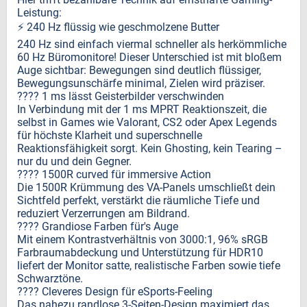
Leistung:
⚡ 240 Hz flüssig wie geschmolzene Butter
240 Hz sind einfach viermal schneller als herkömmliche
60 Hz Büromonitore! Dieser Unterschied ist mit bloßem
Auge sichtbar: Bewegungen sind deutlich flüssiger,
Bewegungsunschärfe minimal, Zielen wird präziser.
???? 1 ms lässt Geisterbilder verschwinden
In Verbindung mit der 1 ms MPRT Reaktionszeit, die
selbst in Games wie Valorant, CS2 oder Apex Legends
für höchste Klarheit und superschnelle
Reaktionsfähigkeit sorgt. Kein Ghosting, kein Tearing –
nur du und dein Gegner.
????️ 1500R curved für immersive Action
Die 1500R Krümmung des VA-Panels umschließt dein
Sichtfeld perfekt, verstärkt die räumliche Tiefe und
reduziert Verzerrungen am Bildrand.
???? Grandiose Farben für's Auge
Mit einem Kontrastverhältnis von 3000:1, 96% sRGB
Farbraumabdeckung und Unterstützung für HDR10
liefert der Monitor satte, realistische Farben sowie tiefe
Schwarztöne.
????️ Cleveres Design für eSports-Feeling
Das nahezu randlose 3-Seiten-Design maximiert das