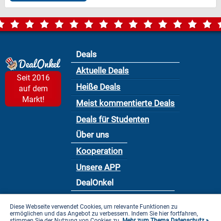
Deals
Aktuelle Deals
Seit 2016
Heiße Deals
auf dem
Markt!
Meist kommentierte Deals
Deals für Studenten
Über uns
Kooperation
Unsere APP
DealOnkel
Nutzungsbedingung
Diese Webseite verwendet Cookies, um relevante Funktionen zu
ermöglichen und das Angebot zu verbessern. Indem Sie hier fortfahren,
Datenschutzbestimmung
stimmen Sie der Nutzung von Cookies zu.
Mehr zum Thema Datenschutz »