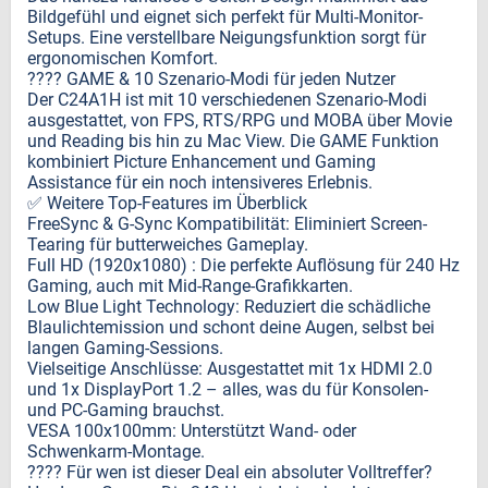
Bildgefühl und eignet sich perfekt für Multi-Monitor-
Setups. Eine verstellbare Neigungsfunktion sorgt für
ergonomischen Komfort.
???? GAME & 10 Szenario-Modi für jeden Nutzer
Der C24A1H ist mit 10 verschiedenen Szenario-Modi
ausgestattet, von FPS, RTS/RPG und MOBA über Movie
und Reading bis hin zu Mac View. Die GAME Funktion
kombiniert Picture Enhancement und Gaming
Assistance für ein noch intensiveres Erlebnis.
✅ Weitere Top-Features im Überblick
FreeSync & G-Sync Kompatibilität: Eliminiert Screen-
Tearing für butterweiches Gameplay.
Full HD (1920x1080) : Die perfekte Auflösung für 240 Hz
Gaming, auch mit Mid-Range-Grafikkarten.
Low Blue Light Technology: Reduziert die schädliche
Blaulichtemission und schont deine Augen, selbst bei
langen Gaming-Sessions.
Vielseitige Anschlüsse: Ausgestattet mit 1x HDMI 2.0
und 1x DisplayPort 1.2 – alles, was du für Konsolen-
und PC-Gaming brauchst.
VESA 100x100mm: Unterstützt Wand- oder
Schwenkarm-Montage.
???? Für wen ist dieser Deal ein absoluter Volltreffer?