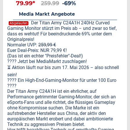
79.99*
259.99
-69%
Media Markt Angebote
Der Titan Army C24A1H 240Hz Curved
Abgelaufen
Gaming Monitor stürzt im Preis ab – und zwar so tief,
dass es wehtut! Für beeindruckende 69% unter dem
Originalpreis!
Normaler UVP:
259,99 €
Euer Deal-Preis: NUR 79,99 €!
(Das ist ein echter "Preisfehler"-Deal!)
???? Jetzt bei MediaMarkt zuschlagen!
⏳ Aktion läuft nur bis zum 17. Mai 2026 – also schnell
sein!
???? Ein High-End-Gaming-Monitor für unter 100 Euro
????
Der Titan Army C24A1H ist ein ehrlicher, auf
Performance getrimmter Gaming-Monitor, der sich an
eSports-Fans und alle richtet, die flüssiges Gameplay
ohne Kompromisse suchen. Die Marke ist ein
aufstrebender Hersteller aus China, der aktiv den
europäischen Markt erobert und dabei ambitionierte
Technik zu aggressiven Preisen bietet.
Hier trifft bezahlbare Technik auf ernsthafte Gaming-