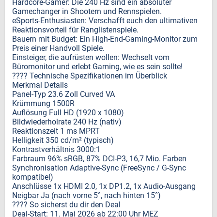
Hardcore-Gamer: Die 240 Hz sind ein absoluter
Gamechanger in Shootern und Rennspielen.
eSports-Enthusiasten: Verschafft euch den ultimativen
Reaktionsvorteil für Ranglistenspiele.
Bauern mit Budget: Ein High-End-Gaming-Monitor zum
Preis einer Handvoll Spiele.
Einsteiger, die aufrüsten wollen: Wechselt vom
Büromonitor und erlebt Gaming, wie es sein sollte!
???? Technische Spezifikationen im Überblick
Merkmal Details
Panel-Typ 23.6 Zoll Curved VA
Krümmung 1500R
Auflösung Full HD (1920 x 1080)
Bildwiederholrate 240 Hz (nativ)
Reaktionszeit 1 ms MPRT
Helligkeit 350 cd/m² (typisch)
Kontrastverhältnis 3000:1
Farbraum 96% sRGB, 87% DCI-P3, 16,7 Mio. Farben
Synchronisation Adaptive-Sync (FreeSync / G-Sync
kompatibel)
Anschlüsse 1x HDMI 2.0, 1x DP1.2, 1x Audio-Ausgang
Neigbar Ja (nach vorne 5°, nach hinten 15°)
???? So sicherst du dir den Deal
Deal-Start: 11. Mai 2026 ab 22:00 Uhr MEZ