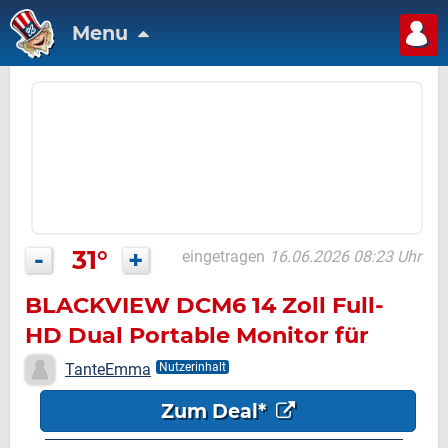
Menu
-
31°
+
eingetragen
16.06.2026 08:23 Uhr
BLACKVIEW DCM6 14 Zoll Full-
HD Dual Portable Monitor für
Laptop (5 ms Reaktionszeit )
TanteEmma
Nutzerinhalt
Zum Deal*