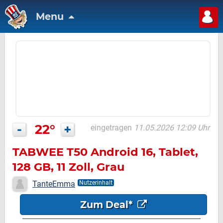
Menu
-
22°
+
eingetragen
11.05.2026 12:09 Uhr
TABWEE T50 Android 16, Tablet,
128 GB, 11 Zoll, Grau
TanteEmma
Nutzerinhalt
Zum Deal*