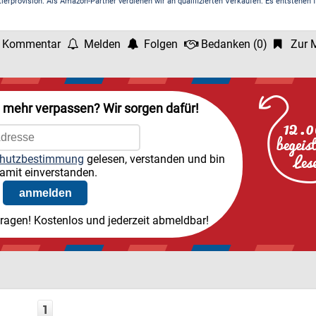
rprovision. Als Amazon-Partner verdienen wir an qualifizierten Verkäufen. Es entstehen f
 Kommentar
Melden
Folgen
Bedanken
(
0
)
Zur M
l mehr verpassen? Wir sorgen dafür!
hutzbestimmung
gelesen, verstanden und bin
amit einverstanden.
tragen! Kostenlos und jederzeit abmeldbar!
1