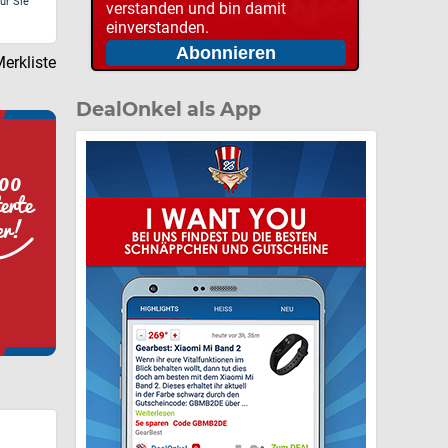
ür Sie
verstanden und bin damit
einverstanden.
erkliste
DealOnkel als App