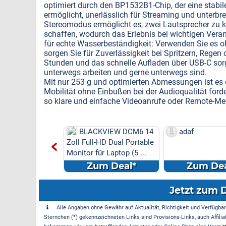
optimiert durch den BP1532B1-Chip, der eine stabi
ermöglicht, unerlässlich für Streaming und unterbr
Stereomodus ermöglicht es, zwei Lautsprecher zu 
schaffen, wodurch das Erlebnis bei wichtigen Veran
für echte Wasserbeständigkeit: Verwenden Sie es o
sorgen Sie für Zuverlässigkeit bei Spritzern, Rege
Stunden und das schnelle Aufladen über USB-C sorg
unterwegs arbeiten und gerne unterwegs sind.
Mit nur 253 g und optimierten Abmessungen ist es de
Mobilität ohne Einbußen bei der Audioqualität forde
so klare und einfache Videoanrufe oder Remote-Me
EE P15
BLACKVIEW DCM6 14
adaf
nder
Zoll Full-HD Dual Portable
Monitor für Laptop (5 ...
m Deal*
Zum Deal*
Zum Dea
Jetzt zum 
Alle Angaben ohne Gewähr auf Aktualität, Richtigkeit und Verfügbarke
Sternchen (*) gekennzeichneten Links sind Provisions-Links, auch Affilia