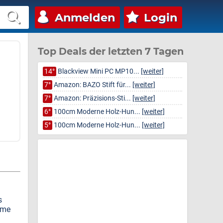
Anmelden
Login
Top Deals der letzten 7 Tagen
14°
Blackview Mini PC MP10...
[weiter]
7°
Amazon: BAZO Stift für...
[weiter]
7°
Amazon: Präzisions-Sti...
[weiter]
6°
100cm Moderne Holz-Hun...
[weiter]
5°
100cm Moderne Holz-Hun...
[weiter]
s
lme