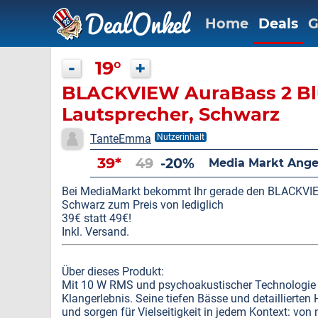
Home
Deals
G
-
19°
+
BLACKVIEW AuraBass 2 Bl
Lautsprecher, Schwarz
TanteEmma
Nutzerinhalt
39*
49
-20%
Media Markt Ang
Bei MediaMarkt bekommt Ihr gerade den BLACKVIE
Schwarz zum Preis von lediglich
39€ statt 49€!
Inkl. Versand.
Über dieses Produkt:
Mit 10 W RMS und psychoakustischer Technologie bis
Klangerlebnis. Seine tiefen Bässe und detaillierte
und sorgen für Vielseitigkeit in jedem Kontext: von