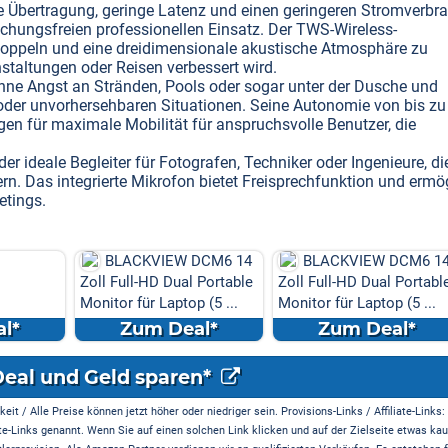
le Übertragung, geringe Latenz und einen geringeren Stromverbr
echungsfreien professionellen Einsatz. Der TWS-Wireless-
koppeln und eine dreidimensionale akustische Atmosphäre zu
staltungen oder Reisen verbessert wird.
hne Angst an Stränden, Pools oder sogar unter der Dusche und
n oder unvorhersehbaren Situationen. Seine Autonomie von bis zu
en für maximale Mobilität für anspruchsvolle Benutzer, die
r ideale Begleiter für Fotografen, Techniker oder Ingenieure, di
rn. Das integrierte Mikrofon bietet Freisprechfunktion und ermö
etings.
BLACKVIEW DCM6 14
BLACKVIEW DCM6 1
Zoll Full-HD Dual Portable
Zoll Full-HD Dual Portabl
Monitor für Laptop (5 ...
Monitor für Laptop (5 ...
l*
Zum Deal*
Zum Deal*
Deal und Geld sparen*
it / Alle Preise können jetzt höher oder niedriger sein. Provisions-Links / Affiliate-Links:
te-Links genannt. Wenn Sie auf einen solchen Link klicken und auf der Zielseite etwas kau