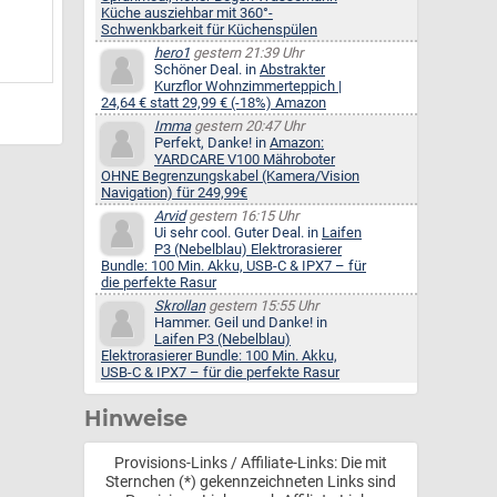
Küche ausziehbar mit 360°-
Schwenkbarkeit für Küchenspülen
hero1
gestern 21:39 Uhr
Schöner Deal. in
Abstrakter
Kurzflor Wohnzimmerteppich |
24,64 € statt 29,99 € (-18%) Amazon
Imma
gestern 20:47 Uhr
Perfekt, Danke! in
Amazon:
YARDCARE V100 Mähroboter
OHNE Begrenzungskabel (Kamera/Vision
Navigation) für 249,99€
Arvid
gestern 16:15 Uhr
Ui sehr cool. Guter Deal. in
Laifen
P3 (Nebelblau) Elektrorasierer
Bundle: 100 Min. Akku, USB-C & IPX7 – für
die perfekte Rasur
Skrollan
gestern 15:55 Uhr
Hammer. Geil und Danke! in
Laifen P3 (Nebelblau)
Elektrorasierer Bundle: 100 Min. Akku,
USB-C & IPX7 – für die perfekte Rasur
Hinweise
Provisions-Links / Affiliate-Links: Die mit
Sternchen (*) gekennzeichneten Links sind