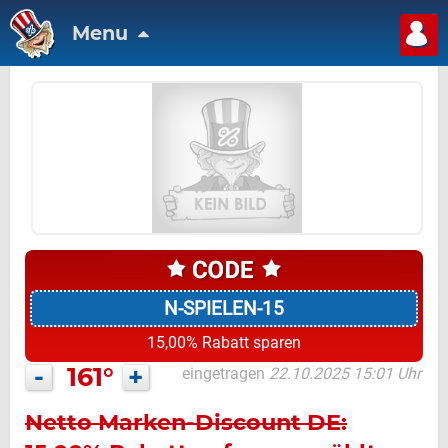
Menu
N-SPIELEN-15
15,00% Rabatt sparen
-
161°
+
eingetragen
22.10.2025 15:01 Uhr
Netto Marken-Discount DE: