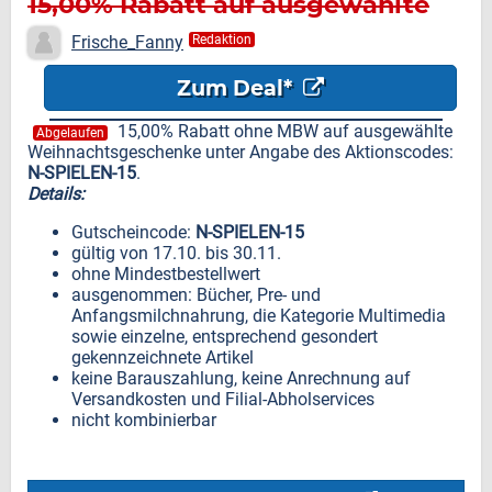
15,00% Rabatt auf ausgewählte
Weihnachtsgeschenke
Frische_Fanny
Redaktion
Zum Deal*
15,00% Rabatt ohne MBW auf ausgewählte
Abgelaufen
Weihnachtsgeschenke unter Angabe des Aktionscodes:
N-SPIELEN-15
.
Details:
Gutscheincode:
N-SPIELEN-15
gültig von 17.10. bis 30.11.
ohne Mindestbestellwert
ausgenommen: Bücher, Pre- und
Anfangsmilchnahrung, die Kategorie Multimedia
sowie einzelne, entsprechend gesondert
gekennzeichnete Artikel
keine Barauszahlung, keine Anrechnung auf
Versandkosten und Filial-Abholservices
nicht kombinierbar