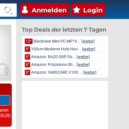
Anmelden
Login
Top Deals der letzten 7 Tagen
15°
Blackview Mini PC MP10...
[weiter]
9°
100cm Moderne Holz-Hun...
[weiter]
9°
Amazon: BAZO Stift für...
[weiter]
8°
Amazon: Präzisions-Sti...
[weiter]
8°
Amazon: YARDCARE V100 ...
[weiter]
paren
00,00