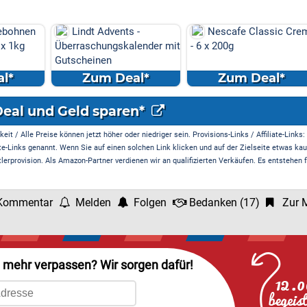
ebohnen
Lindt Advents -
Nescafe Classic Cre
 x 1kg
Überraschungskalender mit
- 6 x 200g
Gutscheinen
l*
Zum Deal*
Zum Deal*
Deal und Geld sparen*
it / Alle Preise können jetzt höher oder niedriger sein. Provisions-Links / Affiliate-Links:
te-Links genannt. Wenn Sie auf einen solchen Link klicken und auf der Zielseite etwas kau
rprovision. Als Amazon-Partner verdienen wir an qualifizierten Verkäufen. Es entstehen f
Kommentar
Melden
Folgen
Bedanken
(
17
)
Zur M
l mehr verpassen? Wir sorgen dafür!