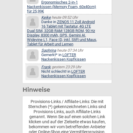
Ergonomisches 2-in-1
Nackenkissen (Memory Foam, 60x40cm)
für 25,99€
Keike
heute 09:52 Uhr
Danke in
ZENO5 11 Zoll Android
16 Tablet mit Tastatur, 4G LTE
Dual SIM, 32GB RAM 128GB ROM, 90 Hz
Display, 8300 mAh, GPS, Gemini AI,
Widevine L1, Face ID, inkl. Stift und Maus,
Tablet für Arbeit und Lernen
Saphrina
heute 07:34 Uhr
Gemerkt* in
LOFTER
Nackenkissen Kopfkissen
Frank
gestern 23:29 Uhr
Nicht schlecht! in
LOFTER
Nackenkissen Kopfkissen
Hinweise
Provisions-Links / Affiliate-Links: Die mit
Sternchen (*) gekennzeichneten Links sind
Provisions-Links, auch Affiliate-Links
genannt. Wenn Sie auf einen solchen Link
klicken und auf der Zielseite etwas kaufen,
bekommen wir vom betreffenden Anbieter
oder Online-Shop eine Vermittlerprovision.