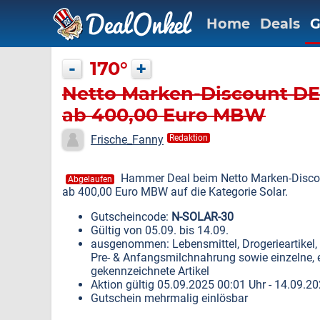
Home
Deals
G
-
170°
+
Netto Marken-Discount DE:
ab 400,00 Euro MBW
Frische_Fanny
Redaktion
Hammer Deal beim Netto Marken-Discou
Abgelaufen
ab 400,00 Euro MBW auf die Kategorie Solar.
Gutscheincode:
N-SOLAR-30
Gültig von 05.09. bis 14.09.
ausgenommen: Lebensmittel, Drogerieartikel,
Pre- & Anfangsmilchnahrung sowie einzelne,
gekennzeichnete Artikel
Aktion gültig 05.09.2025 00:01 Uhr - 14.09.2
Gutschein mehrmalig einlösbar