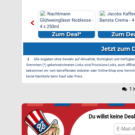
 Marken-Discount
Nachtmann
Jacobs Kaffe
s Versand &
Glühweingläser Noblesse -
Barista Crema - 4
e am
4 x 250ml
el...
m Deal*
Zum Deal*
Zum Dea
Jetzt zum 
Alle Angaben ohne Gewähr auf Aktualität, Richtigkeit und Verfügbarke
Sternchen (*) gekennzeichneten Links sind Provisions-Links, auch Affilia
bekommen wir vom betreffenden Anbieter oder Online-Shop eine Vermittle
keine Nachteile beim Kauf oder Preis.
1 
Du willst keine Dea