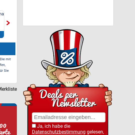
ma
Netto Marken-Discount
Artsauna Fasssauna
- 10% Rabatt auf
Spitzbergen 220, für 6
Lebensmittel
Personen
Zum Deal*
Zum Deal*
 Die mit
fen,
ür Sie
erkliste
Ja, ich habe die
Datenschutzbestimmung
gelesen,