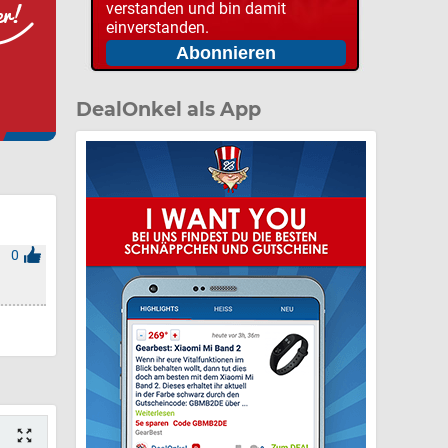
verstanden und bin damit
einverstanden.
DealOnkel als App
0