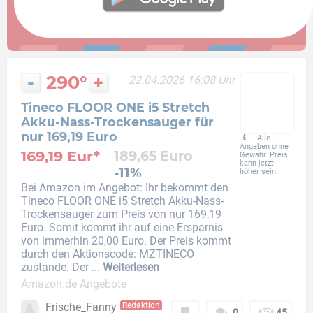
-
290°
+
22.04.2026 16:08 Uhr
Tineco FLOOR ONE i5 Stretch
Akku-Nass-Trockensauger für
nur 169,19 Euro
Alle
Angaben ohne
169,19 Eur*
189,65 Euro
Gewähr. Preis
kann jetzt
-11%
höher sein.
Bei Amazon im Angebot: Ihr bekommt den
Tineco FLOOR ONE i5 Stretch Akku-Nass-
Trockensauger zum Preis von nur 169,19
Euro. Somit kommt ihr auf eine Ersparnis
von immerhin 20,00 Euro. Der Preis kommt
durch den Aktionscode: MZTINECO
zustande. Der ...
Weiterlesen
Amazon.de Angebote
Frische_Fanny
Redaktion
0
45