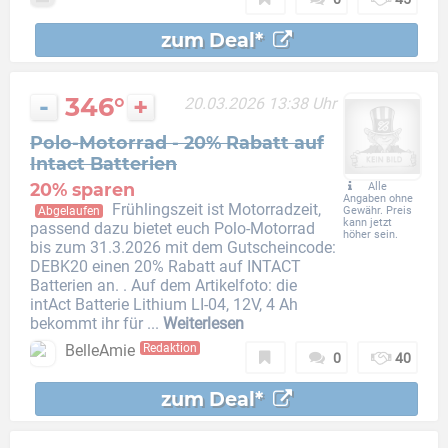
zum Deal*
-
346°
+
20.03.2026 13:38 Uhr
Polo-Motorrad - 20% Rabatt auf
Intact Batterien
20% sparen
Alle
Angaben ohne
Frühlingszeit ist Motorradzeit,
Abgelaufen
Gewähr. Preis
kann jetzt
passend dazu bietet euch Polo-Motorrad
höher sein.
bis zum 31.3.2026 mit dem Gutscheincode:
DEBK20 einen 20% Rabatt auf INTACT
Batterien an. . Auf dem Artikelfoto: die
intAct Batterie Lithium LI-04, 12V, 4 Ah
bekommt ihr für ...
Weiterlesen
BelleAmie
Redaktion
0
40
zum Deal*