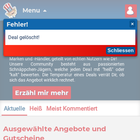
Menu
Fehler!
×
Die besten Angebote, Deals und
Deal gelöscht!
Gutscheine
×
Mit dem DealOnkel findest du immer die besten Deals,
Schliessen
Schnäppchen und Angebote. Wir haben Deiner Lieblings-
Marken und -Händler, geteilt von echten Nutzern wie Dir!
Unsere Community besteht aus passionierten
Schnäppchen-Jägern, welche jeden Deal mit "heiß" oder
"kalt" bewerten. Die Temperatur eines Deals verrät Dir, ob
sich das Angebot wirklich rechnet.
Erzähl mir mehr
Aktuelle
Heiß
Meist Kommentiert
Ausgewählte Angebote und
Gutscheine