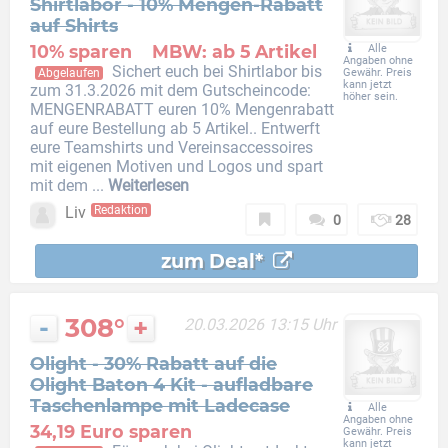
Shirtlabor - 10% Mengen-Rabatt
auf Shirts
10% sparen
MBW: ab 5 Artikel
Alle
Angaben ohne
Sichert euch bei Shirtlabor bis
Abgelaufen
Gewähr. Preis
kann jetzt
zum 31.3.2026 mit dem Gutscheincode:
höher sein.
MENGENRABATT euren 10% Mengenrabatt
auf eure Bestellung ab 5 Artikel.. Entwerft
eure Teamshirts und Vereinsaccessoires
mit eigenen Motiven und Logos und spart
mit dem ...
Weiterlesen
Liv
Redaktion
0
28
zum Deal*
-
308°
+
20.03.2026 13:15 Uhr
Olight - 30% Rabatt auf die
Olight Baton 4 Kit - aufladbare
Taschenlampe mit Ladecase
Alle
Angaben ohne
34,19 Euro sparen
Gewähr. Preis
kann jetzt