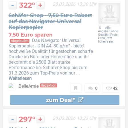
-
322°
+
20.03.2026 13:30 Uhr
Schäfer Shop - 7,50 Euro Rabatt
auf das Navigator Universal
Kopierpapier
Alle
Angaben ohne
7,50 Euro sparen
Gewähr. Preis
kann jetzt
Das Navigator Universal
Abgelaufen
höher sein.
Kopierpapier - DIN A4, 80 g/m² - bietet
hochweiße Qualität für gestochen scharfe
Drucke im Büro oder Homeoffice und ihr
bekommt die 2500 Blatt starke
Performance bei Schäfer Shop bis zum
31.3.2026 zum Top-Preis von nur ...
Weiterlesen
BelleAmie
Redaktion
0
42
zum Deal*
-
297°
+
20.03.2026 13:23 Uhr