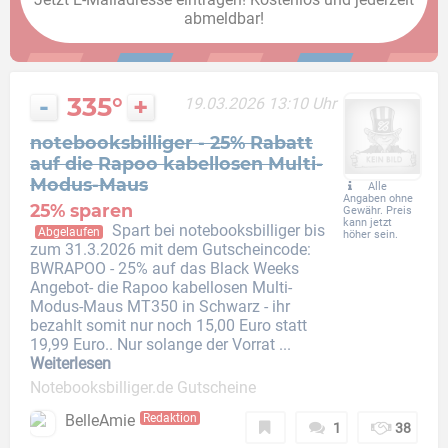
abmeldbar!
-
335°
+
19.03.2026 13:10 Uhr
notebooksbilliger - 25% Rabatt
auf die Rapoo kabellosen Multi-
Modus-Maus
Alle
Angaben ohne
25% sparen
Gewähr. Preis
kann jetzt
Spart bei notebooksbilliger bis
Abgelaufen
höher sein.
zum 31.3.2026 mit dem Gutscheincode:
BWRAPOO - 25% auf das Black Weeks
Angebot- die Rapoo kabellosen Multi-
Modus-Maus MT350 in Schwarz - ihr
bezahlt somit nur noch 15,00 Euro statt
19,99 Euro.. Nur solange der Vorrat ...
Weiterlesen
Notebooksbilliger.de Gutscheine
BelleAmie
Redaktion
1
38