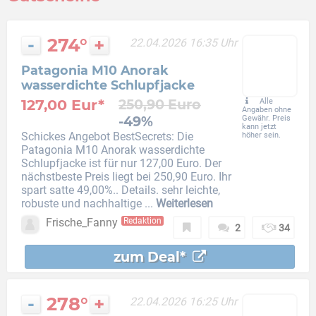
-
274°
+
22.04.2026 16:35 Uhr
Patagonia M10 Anorak
wasserdichte Schlupfjacke
127,00 Eur*
250,90 Euro
Alle
Angaben ohne
-49%
Gewähr. Preis
kann jetzt
Schickes Angebot BestSecrets: Die
höher sein.
Patagonia M10 Anorak wasserdichte
Schlupfjacke ist für nur 127,00 Euro. Der
nächstbeste Preis liegt bei 250,90 Euro. Ihr
spart satte 49,00%.. Details. sehr leichte,
robuste und nachhaltige ...
Weiterlesen
Frische_Fanny
Redaktion
2
34
zum Deal*
-
278°
+
22.04.2026 16:25 Uhr