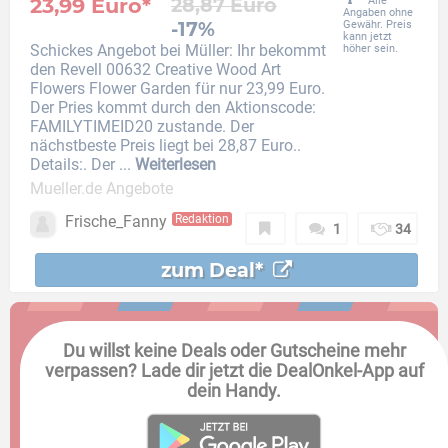
23,99 Euro*
28,87 Euro
Alle
Angaben ohne
-17%
Gewähr. Preis
kann jetzt
Schickes Angebot bei Müller: Ihr bekommt
höher sein.
den Revell 00632 Creative Wood Art
Flowers Flower Garden für nur 23,99 Euro.
Der Pries kommt durch den Aktionscode:
FAMILYTIMEID20 zustande. Der
nächstbeste Preis liegt bei 28,87 Euro..
Details:. Der ...
Weiterlesen
Mueller.de Angebote
Frische_Fanny
Redaktion
1
34
zum Deal*
Du willst keine Deals oder Gutscheine mehr
verpassen? Lade dir jetzt die DealOnkel-App auf
dein Handy.