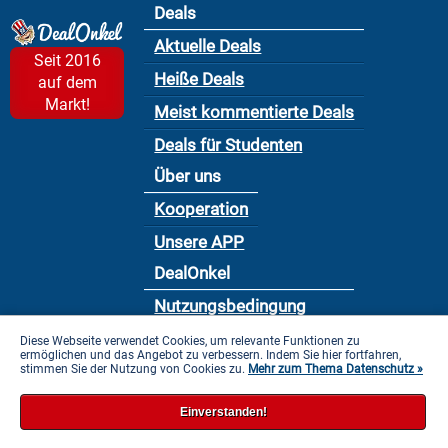
Deals
Aktuelle Deals
Seit 2016
Heiße Deals
auf dem
Markt!
Meist kommentierte Deals
Deals für Studenten
Über uns
Kooperation
Unsere APP
DealOnkel
Nutzungsbedingung
Datenschutzbestimmung
Diese Webseite verwendet Cookies, um relevante Funktionen zu
ermöglichen und das Angebot zu verbessern. Indem Sie hier fortfahren,
stimmen Sie der Nutzung von Cookies zu.
Impressum
Mehr zum Thema Datenschutz »