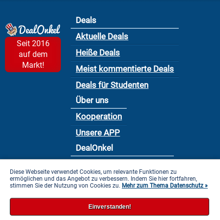
Deals
Aktuelle Deals
Seit 2016
Heiße Deals
auf dem
Markt!
Meist kommentierte Deals
Deals für Studenten
Über uns
Kooperation
Unsere APP
DealOnkel
Nutzungsbedingung
Diese Webseite verwendet Cookies, um relevante Funktionen zu
ermöglichen und das Angebot zu verbessern. Indem Sie hier fortfahren,
Datenschutzbestimmung
stimmen Sie der Nutzung von Cookies zu.
Mehr zum Thema Datenschutz »
Impressum