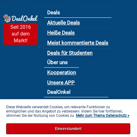
Deals
Aktuelle Deals
Seit 2016
Heiße Deals
auf dem
Markt!
Meist kommentierte Deals
Deals für Studenten
Über uns
Kooperation
Unsere APP
DealOnkel
Nutzungsbedingung
Diese Webseite verwendet Cookies, um relevante Funktionen zu
ermöglichen und das Angebot zu verbessern. Indem Sie hier fortfahren,
Datenschutzbestimmung
stimmen Sie der Nutzung von Cookies zu.
Mehr zum Thema Datenschutz »
Impressum