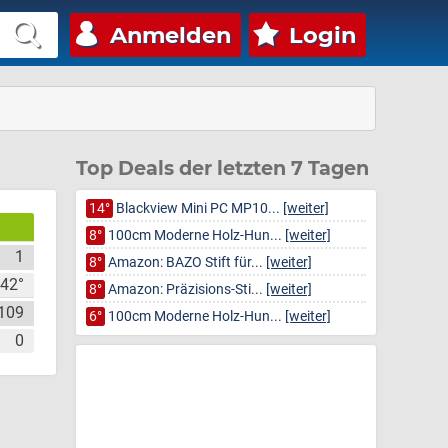
Anmelden
Login
Top Deals der letzten 7 Tagen
14°
Blackview Mini PC MP10...
[weiter]
8°
100cm Moderne Holz-Hun...
[weiter]
1
8°
Amazon: BAZO Stift für...
[weiter]
42°
8°
Amazon: Präzisions-Sti...
[weiter]
109
6°
100cm Moderne Holz-Hun...
[weiter]
0