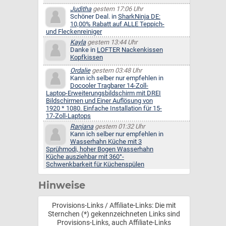
Juditha
gestern 17:06 Uhr
Schöner Deal. in
SharkNinja DE:
10,00% Rabatt auf ALLE Teppich-
und Fleckenreiniger
Kayla
gestern 13:44 Uhr
Danke in
LOFTER Nackenkissen
Kopfkissen
Ordalie
gestern 03:48 Uhr
Kann ich selber nur empfehlen in
Docooler Tragbarer 14-Zoll-
Laptop-Erweiterungsbildschirm mit DREI
Bildschirmen und Einer Auflösung von
1920 * 1080. Einfache Installation für 15-
17-Zoll-Laptops
Ranjana
gestern 01:32 Uhr
Kann ich selber nur empfehlen in
Wasserhahn Küche mit 3
Sprühmodi, hoher Bogen Wasserhahn
Küche ausziehbar mit 360°-
Schwenkbarkeit für Küchenspülen
Hinweise
Provisions-Links / Affiliate-Links: Die mit
Sternchen (*) gekennzeichneten Links sind
Provisions-Links, auch Affiliate-Links