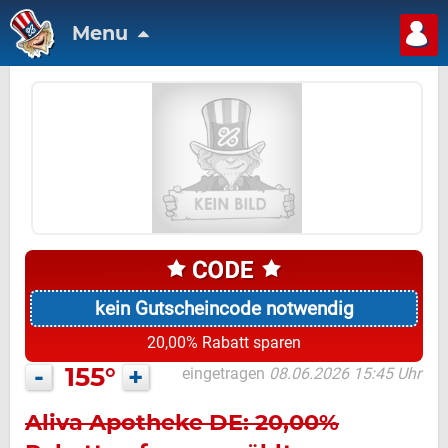
Menu
kein Gutscheincode notwendig
20,00% Rabatt sparen
-
155°
+
eingetragen
08.06.2026 15:45 Uhr
Aliva Apotheke DE: 20,00%