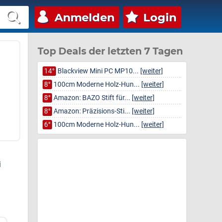
Anmelden
Login
Top Deals der letzten 7 Tagen
14°
Blackview Mini PC MP10...
[weiter]
8°
100cm Moderne Holz-Hun...
[weiter]
8°
Amazon: BAZO Stift für...
[weiter]
8°
Amazon: Präzisions-Sti...
[weiter]
6°
100cm Moderne Holz-Hun...
[weiter]
i