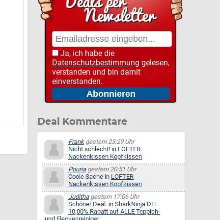
Ja, ich habe die
Datenschutzbestimmung
gelesen,
verstanden und bin damit
einverstanden.
Deal Kommentare
Frank
gestern 23:29 Uhr
Nicht schlecht! in
LOFTER
Nackenkissen Kopfkissen
Pouria
gestern 20:51 Uhr
Coole Sache in
LOFTER
Nackenkissen Kopfkissen
Juditha
gestern 17:06 Uhr
Schöner Deal. in
SharkNinja DE:
10,00% Rabatt auf ALLE Teppich-
und Fleckenreiniger