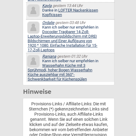
Kayla
gestern 13:44 Uhr
Danke in
LOFTER Nackenkissen
Kopfkissen
Ordalie
gestern 03:48 Uhr
Kann ich selber nur empfehlen in
Docooler Tragbarer 14-Zoll-
Laptop-Erweiterungsbildschirm mit DREI
Bildschirmen und Einer Auflösung von
1920 * 1080. Einfache Installation für 15-
17-Zoll-Laptops
Ranjana
gestern 01:32 Uhr
Kann ich selber nur empfehlen in
Wasserhahn Küche mit 3
Sprühmodi, hoher Bogen Wasserhahn
Küche ausziehbar mit 360°-
Schwenkbarkeit für Küchenspülen
Hinweise
Provisions-Links / Affiliate-Links: Die mit
Sternchen (*) gekennzeichneten Links sind
Provisions-Links, auch Affiliate-Links
genannt. Wenn Sie auf einen solchen Link
klicken und auf der Zielseite etwas kaufen,
bekommen wir vom betreffenden Anbieter
oder Online-Shop eine Vermittlerprovision.