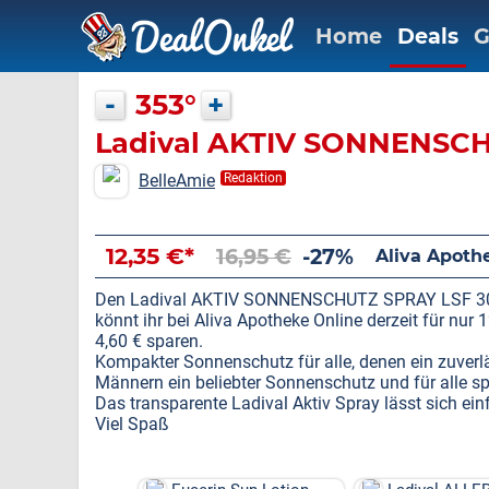
Home
Deals
G
-
353°
+
Ladival AKTIV SONNENSCH
BelleAmie
Redaktion
12,35 €*
16,95 €
-27%
Aliva Apoth
Den Ladival AKTIV SONNENSCHUTZ SPRAY LSF 30 -
könnt ihr bei Aliva Apotheke Online derzeit für nur
4,60 € sparen.
Kompakter Sonnenschutz für alle, denen ein zuverl
Männern ein beliebter Sonnenschutz und für alle s
Das transparente Ladival Aktiv Spray lässt sich ein
Viel Spaß