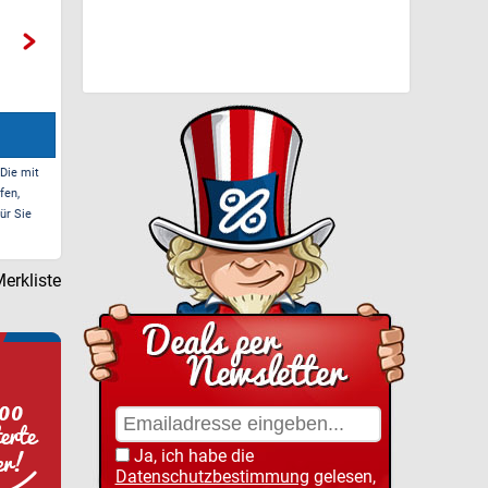
 Die mit
fen,
ür Sie
erkliste
Ja, ich habe die
Datenschutzbestimmung
gelesen,