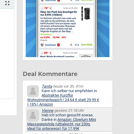
Deal Kommentare
Tanita
heute vor 3h, 41m
Kann ich selber nur empfehlen in
Abstrakter Kurzflor
Wohnzimmerteppich | 24,64 € statt 29,99 €
(-18%) Amazon
Vienne
gestern 21:18 Uhr
Hab ich schon gesucht sowas.
Danke in
Amazon: Clowturn Mini
Massagepistole (ultraleicht, nur 230g,
ideal für unterwegs) für 17,99€