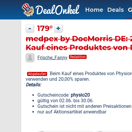
Home
Deals
G
-
179°
+
medpex by DocMorris DE: 
Kauf eines Produktes von 
Frische_Fanny
Redaktion
Beim Kauf eines Produktes von Physior
Abgelaufen
verwenden und 20,00% sparen.
Details:
Gutscheincode:
physio20
gültig von 02.06. bis 30.06.
Gutschein ist nicht mit anderen Preisaktione
nur auf Aktionsartikel anwendbar