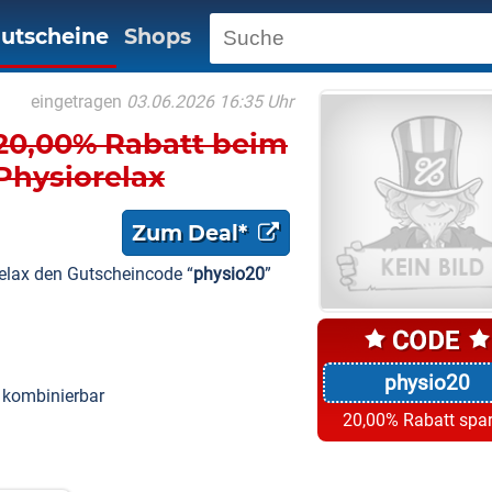
utscheine
Shops
eingetragen
03.06.2026 16:35 Uhr
20,00% Rabatt beim
Physiorelax
Zum Deal*
elax den Gutscheincode “
physio20
”
physio20
n kombinierbar
20,00% Rabatt spa