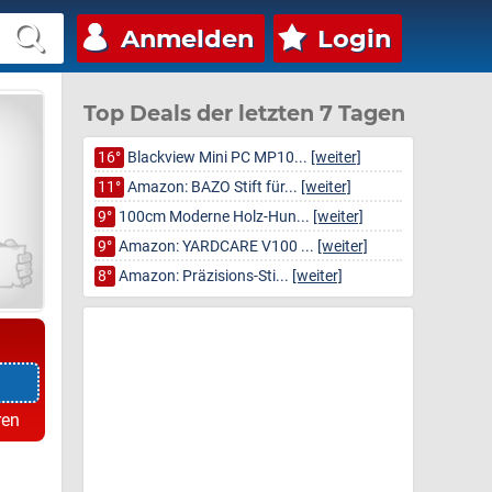
Anmelden
Login
Top Deals der letzten 7 Tagen
16°
Blackview Mini PC MP10...
[weiter]
11°
Amazon: BAZO Stift für...
[weiter]
9°
100cm Moderne Holz-Hun...
[weiter]
9°
Amazon: YARDCARE V100 ...
[weiter]
8°
Amazon: Präzisions-Sti...
[weiter]
ren