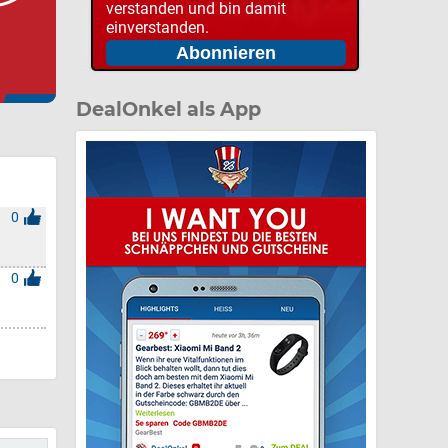
verstanden und bin damit
einverstanden.
DealOnkel als App
0
0