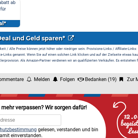
batt ab
für
l*
Deal und Geld sparen*
it / Alle Preise können jetzt höher oder niedriger sein. Provisions-Links / Affiliate-Links:
te-Links genannt. Wenn Sie auf einen solchen Link klicken und auf der Zielseite etwas kau
rprovision. Als Amazon-Partner verdienen wir an qualifizierten Verkäufen. Es entstehen f
ommentare
Melden
Folgen
Bedanken
(
19
)
Zur M
l mehr verpassen? Wir sorgen dafür!
hutzbestimmung
gelesen, verstanden und bin
amit einverstanden.