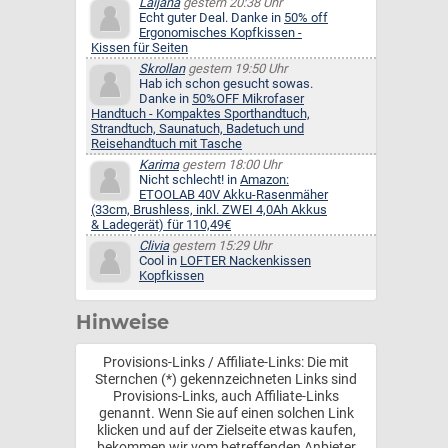
Laijana
gestern 20:38 Uhr
Echt guter Deal. Danke in
50% off
Ergonomisches Kopfkissen -
Kissen für Seiten
Skrollan
gestern 19:50 Uhr
Hab ich schon gesucht sowas.
Danke in
50%OFF Mikrofaser
Handtuch - Kompaktes Sporthandtuch,
Strandtuch, Saunatuch, Badetuch und
Reisehandtuch mit Tasche
Karima
gestern 18:00 Uhr
Nicht schlecht! in
Amazon:
ETOOLAB 40V Akku-Rasenmäher
(33cm, Brushless, inkl. ZWEI 4,0Ah Akkus
& Ladegerät) für 110,49€
Clivia
gestern 15:29 Uhr
Cool in
LOFTER Nackenkissen
Kopfkissen
Hinweise
Provisions-Links / Affiliate-Links: Die mit
Sternchen (*) gekennzeichneten Links sind
Provisions-Links, auch Affiliate-Links
genannt. Wenn Sie auf einen solchen Link
klicken und auf der Zielseite etwas kaufen,
bekommen wir vom betreffenden Anbieter