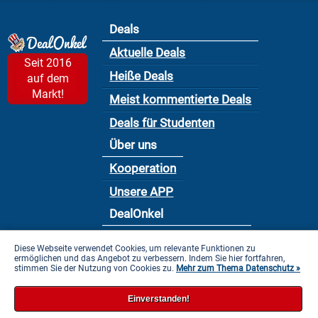
Deals
Aktuelle Deals
Seit 2016
Heiße Deals
auf dem
Markt!
Meist kommentierte Deals
Deals für Studenten
Über uns
Kooperation
Unsere APP
DealOnkel
Nutzungsbedingung
Diese Webseite verwendet Cookies, um relevante Funktionen zu
ermöglichen und das Angebot zu verbessern. Indem Sie hier fortfahren,
Datenschutzbestimmung
stimmen Sie der Nutzung von Cookies zu.
Mehr zum Thema Datenschutz »
Impressum