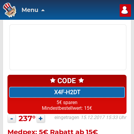
Menu
X4F-H2DT
5€ sparen
Mindestbestellwert: 15€
-
237°
+
eingetragen
15.12.2017 15:33 Uhr
Medpex: 5€ Rabatt ab 15€