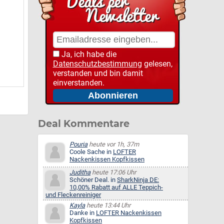
Ja, ich habe die
Datenschutzbestimmung
gelesen,
verstanden und bin damit
einverstanden.
Deal Kommentare
Pouria
heute vor 1h, 37m
Coole Sache in
LOFTER
Nackenkissen Kopfkissen
Juditha
heute 17:06 Uhr
Schöner Deal. in
SharkNinja DE:
10,00% Rabatt auf ALLE Teppich-
und Fleckenreiniger
Kayla
heute 13:44 Uhr
Danke in
LOFTER Nackenkissen
Kopfkissen