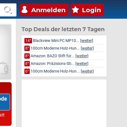
Anmelden
Login
Top Deals der letzten 7 Tagen
14°
Blackview Mini PC MP10...
[weiter]
8°
100cm Moderne Holz-Hun...
[weiter]
8°
Amazon: BAZO Stift für...
[weiter]
8°
Amazon: Präzisions-Sti...
[weiter]
6°
100cm Moderne Holz-Hun...
[weiter]
ode
att