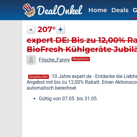
Home
Deals
G
-
207°
+
expert DE: Bis zu 12,00% R
BioFresh Kühlgeräte Jubi
Frische_Fanny
Redaktion
10 Jahre expert.de - Entdecke die Lieb
Abgelaufen
Angebot mit bis zu 12,00% Rabatt. Einen Aktionscode
automatisch berechnet.
Gültig von 07.05. bis 31.05.