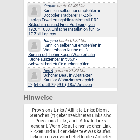
Ordalie
heute 03:48 Uhr
Kann ich selber nur empfehlen in
Docooler Tragbarer 14-Zoll-
Laptop-Erweiterungsbildschirm mit DREI
Bildschirmen und Einer Auflösung von
1920 * 1080. Einfache Installation für 15-
17-Zoll-Laptops
Ranjana
heute 01:32 Uhr
Kann ich selber nur empfehlen in
Wasserhahn Küche mit 3
Sprühmodi, hoher Bogen Wasserhahn
Küche ausziehbar mit 360°-
Schwenkbarkeit für Küchenspülen
hero1
gestern 21:39 Uhr
Schöner Deal. in
Abstrakter
Kurzflor Wohnzimmerteppich |
24,64 € statt 29,99 € (-18%) Amazon
Hinweise
Provisions-Links / Affiliate-Links: Die mit
Sternchen (*) gekennzeichneten Links sind
Provisions-Links, auch Affiliate-Links
genannt. Wenn Sie auf einen solchen Link
klicken und auf der Zielseite etwas kaufen,
bekommen wir vom betreffenden Anbieter