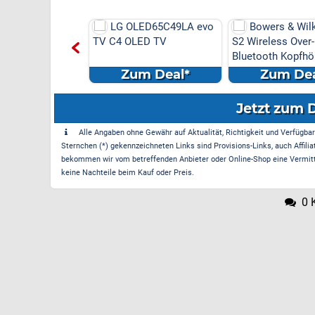
LED65C49LA evo
Bowers & Wilkins PX7
LG 86QNED85
LED TV
S2 Wireless Over-Ear
QNED TV
Bluetooth Kopfhörer in
Sc...
m Deal*
Zum Deal*
Zum De
Jetzt zum 
Alle Angaben ohne Gewähr auf Aktualität, Richtigkeit und Verfügbarke
Sternchen (*) gekennzeichneten Links sind Provisions-Links, auch Affilia
bekommen wir vom betreffenden Anbieter oder Online-Shop eine Vermittle
keine Nachteile beim Kauf oder Preis.
0 