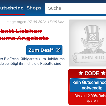
utscheine
Shops
eingetragen
07.05.2026 15:35 Uhr
abatt Liebherr
läums Angebote
Zum Deal*
herr BioFresh Kühlgeräte zum Jubiläums
 benötigt ihr nicht, die Rabatte sind
kein Gutscheinc
notwendig
Bis zu 12,00% Rab
sparen