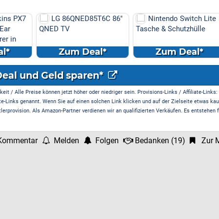
T6C 86"
Nintendo Switch Lite
Turtle Beach Ear For
Tasche & Schutzhülle
Recon 50P Gaming-
Headset
al*
Zum Deal*
Zum Deal*
Deal und Geld sparen*
it / Alle Preise können jetzt höher oder niedriger sein. Provisions-Links / Affiliate-Links:
te-Links genannt. Wenn Sie auf einen solchen Link klicken und auf der Zielseite etwas kau
rprovision. Als Amazon-Partner verdienen wir an qualifizierten Verkäufen. Es entstehen f
Kommentar
Melden
Folgen
Bedanken
(
19
)
Zur M