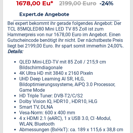
1678,00 Eu*
2199,00 Euro
-24%
Expert.de Angebote
Bei expert bekommt ihr gerade folgendes Angebot: Der
TCL 85MQLED80 Mini LED TV 85 Zoll ist zum
Hammerpreis von nur 1678,00 Euro im Angebot. Einen
Gutscheincode benötigt ihr nicht. Der nächstbeste Preis
liegt bei 2199,00 Euro. Ihr spart somit immerhin 24,00%.
Details:
QLED Mini-LED-TV mit 85 Zoll / 215,9 cm
Bildschirmdiagonale
4K Ultra HD mit 3840 x 2160 Pixeln
UHD Deep Learning AI SR, HLG,
Bildoptimierungssysteme, AiPQ 3.0 Processor,
Game Mode
HD Triple Tuner: DVB-T2/C/S2
Dolby Vision IQ, HDR10 , HDR10, HLG
Smart TV, DLNA
Vesa-Norm: 600 x 400 mm
4 x HDMI 2.1 (eARC), 1 x USB 3.0, Cl -Modul,
WLAN, Bluetooth
Abmessungen (BxHxT): ca. 189 x 115,6 x 38,8 cm