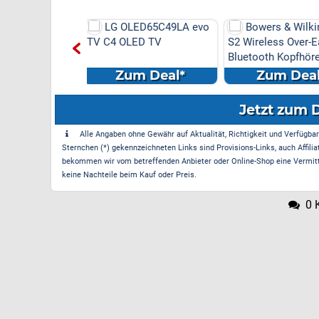
ED65C49LA evo
Bowers & Wilkins PX7
LG 86QNED85
ED TV
S2 Wireless Over-Ear
QNED TV
Bluetooth Kopfhörer in
Sc...
m Deal*
Zum Deal*
Zum Dea
Jetzt zum 
Alle Angaben ohne Gewähr auf Aktualität, Richtigkeit und Verfügbarke
Sternchen (*) gekennzeichneten Links sind Provisions-Links, auch Affilia
bekommen wir vom betreffenden Anbieter oder Online-Shop eine Vermittle
keine Nachteile beim Kauf oder Preis.
0 