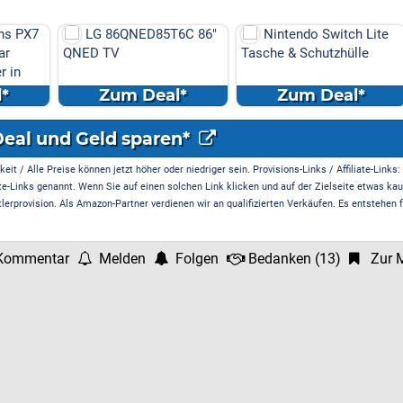
T6C 86"
Nintendo Switch Lite
Turtle Beach Ear Forc
Tasche & Schutzhülle
Recon 50P Gaming-
Headset
l*
Zum Deal*
Zum Deal*
Deal und Geld sparen*
it / Alle Preise können jetzt höher oder niedriger sein. Provisions-Links / Affiliate-Links:
te-Links genannt. Wenn Sie auf einen solchen Link klicken und auf der Zielseite etwas kau
rprovision. Als Amazon-Partner verdienen wir an qualifizierten Verkäufen. Es entstehen f
Kommentar
Melden
Folgen
Bedanken
(
13
)
Zur M