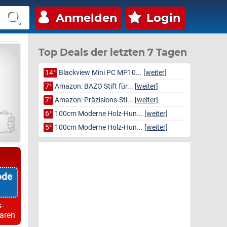
Anmelden
Login
Top Deals der letzten 7 Tagen
14°
Blackview Mini PC MP10...
[weiter]
7°
Amazon: BAZO Stift für...
[weiter]
7°
Amazon: Präzisions-Sti...
[weiter]
6°
100cm Moderne Holz-Hun...
[weiter]
5°
100cm Moderne Holz-Hun...
[weiter]
ode
-
paren