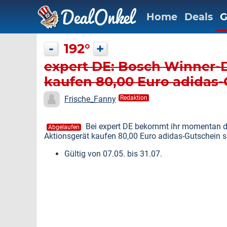
Home
Deals
G
-
192°
+
expert DE: Bosch Winner-D
kaufen 80,00 Euro adidas-
Frische_Fanny
Redaktion
Bei expert DE bekommt ihr momentan de
Abgelaufen
Aktionsgerät kaufen 80,00 Euro adidas-Gutschein s
Gültig von 07.05. bis 31.07.