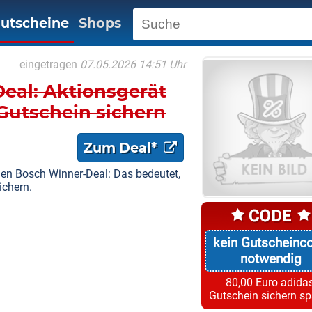
utscheine
Shops
eingetragen
07.05.2026 14:51 Uhr
eal: Aktionsgerät
Gutschein sichern
Zum Deal*
n Bosch Winner-Deal: Das bedeutet,
ichern.
kein Gutscheinc
notwendig
80,00 Euro adidas
Gutschein sichern s