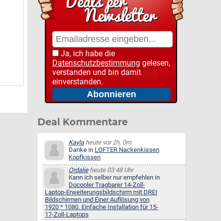
Ja, ich habe die
Datenschutzbestimmung
gelesen,
verstanden und bin damit
einverstanden.
Deal Kommentare
Kayla
heute vor 2h, 0m
Danke in
LOFTER Nackenkissen
Kopfkissen
Ordalie
heute 03:48 Uhr
Kann ich selber nur empfehlen in
Docooler Tragbarer 14-Zoll-
Laptop-Erweiterungsbildschirm mit DREI
Bildschirmen und Einer Auflösung von
1920 * 1080. Einfache Installation für 15-
17-Zoll-Laptops