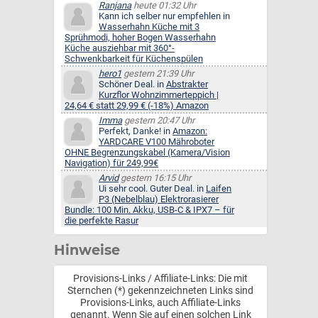
Ranjana
heute 01:32 Uhr
Kann ich selber nur empfehlen in
Wasserhahn Küche mit 3
Sprühmodi, hoher Bogen Wasserhahn
Küche ausziehbar mit 360°-
Schwenkbarkeit für Küchenspülen
hero1
gestern 21:39 Uhr
Schöner Deal. in
Abstrakter
Kurzflor Wohnzimmerteppich |
24,64 € statt 29,99 € (-18%) Amazon
Imma
gestern 20:47 Uhr
Perfekt, Danke! in
Amazon:
YARDCARE V100 Mähroboter
OHNE Begrenzungskabel (Kamera/Vision
Navigation) für 249,99€
Arvid
gestern 16:15 Uhr
Ui sehr cool. Guter Deal. in
Laifen
P3 (Nebelblau) Elektrorasierer
Bundle: 100 Min. Akku, USB-C & IPX7 – für
die perfekte Rasur
Hinweise
Provisions-Links / Affiliate-Links: Die mit
Sternchen (*) gekennzeichneten Links sind
Provisions-Links, auch Affiliate-Links
genannt. Wenn Sie auf einen solchen Link