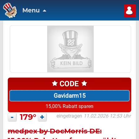
Menu
Gavidarm15
15,00% Rabatt sparen
-
179°
+
eingetragen
11.02.2026 12:53 Uhr
medpex by DocMorris DE: