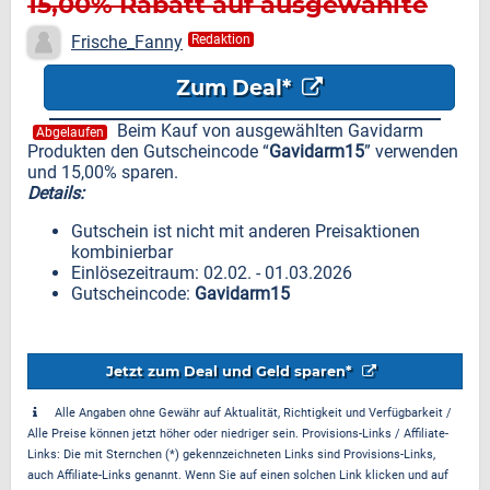
15,00% Rabatt auf ausgewählte
Gavidarm Produkte
Frische_Fanny
Redaktion
Zum Deal*
Beim Kauf von ausgewählten Gavidarm
Abgelaufen
Produkten den Gutscheincode “
Gavidarm15
” verwenden
und 15,00% sparen.
Details:
Gutschein ist nicht mit anderen Preisaktionen
kombinierbar
Einlösezeitraum: 02.02. - 01.03.2026
Gutscheincode:
Gavidarm15
Jetzt zum Deal und Geld sparen*
Alle Angaben ohne Gewähr auf Aktualität, Richtigkeit und Verfügbarkeit /
Alle Preise können jetzt höher oder niedriger sein. Provisions-Links / Affiliate-
Links: Die mit Sternchen (*) gekennzeichneten Links sind Provisions-Links,
auch Affiliate-Links genannt. Wenn Sie auf einen solchen Link klicken und auf