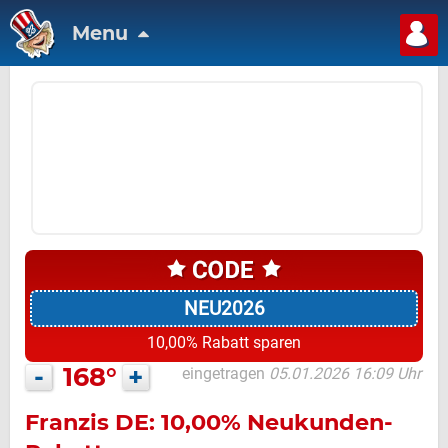
Menu
NEU2026
10,00% Rabatt sparen
-
168°
+
eingetragen
05.01.2026 16:09 Uhr
Franzis DE: 10,00% Neukunden-