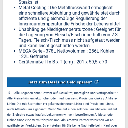
Steaks ist
Metal Cooling : Die Metallrückwand ermöglicht
eine schnellere Abkühlung und gewährleistet durch
effiziente und gleichmäßige Regulierung der
Innenraumtemperatur die Frische der Lebensmittel
Unabhängige Niedrigtemperaturzone : Geeignet für
die Lagerung von Fleisch/Fisch innerhalb von 2-3
Tagen. Fleisch/Fisch muss nicht aufgetaut werden
und kann leicht geschnitten werden
MEGA Serie - 378L Nettovolumen : 256L Kühlen
122L Gefrieren
Gerätemaße H x B x T (cm) : 201 x 59,5 x 70
Jetzt zum Deal und Geld sparen*
Alle Angaben ohne Gewähr auf Aktualität, Richtigkeit und Verfügbarkeit /
Alle Preise können jetzt höher oder niedriger sein. Provisions-Links / Affiliate-
Links: Die mit Sternchen (*) gekennzeichneten Links sind Provisions-Links,
auch Affiliate-Links genannt. Wenn Sie auf einen solchen Link klicken und auf
der Zielseite etwas kaufen, bekommen wir vom betreffenden Anbieter oder
Online-Shop eine Vermittlerprovision. Als Amazon-Partner verdienen wir an
qualifizierten Verkäufen. Es entstehen für Sie keine Nachteile beim Kauf oder