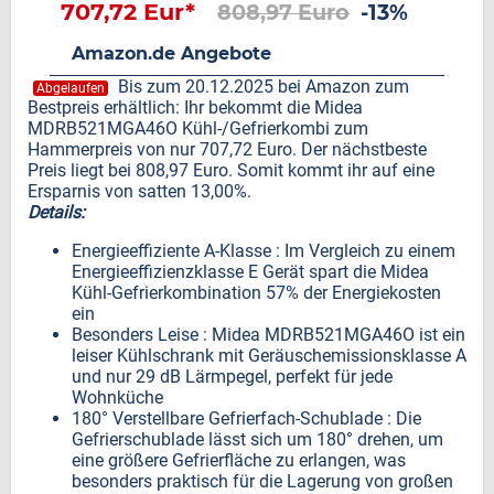
707,72 Eur*
808,97 Euro
-13%
Amazon.de Angebote
Bis zum 20.12.2025 bei Amazon zum
Abgelaufen
Bestpreis erhältlich: Ihr bekommt die Midea
MDRB521MGA46O Kühl-/Gefrierkombi zum
Hammerpreis von nur 707,72 Euro. Der nächstbeste
Preis liegt bei 808,97 Euro. Somit kommt ihr auf eine
Ersparnis von satten 13,00%.
Details:
Energieeffiziente A-Klasse : Im Vergleich zu einem
Energieeffizienzklasse E Gerät spart die Midea
Kühl-Gefrierkombination 57% der Energiekosten
ein
Besonders Leise : Midea MDRB521MGA46O ist ein
leiser Kühlschrank mit Geräuschemissionsklasse A
und nur 29 dB Lärmpegel, perfekt für jede
Wohnküche
180° Verstellbare Gefrierfach-Schublade : Die
Gefrierschublade lässt sich um 180° drehen, um
eine größere Gefrierfläche zu erlangen, was
besonders praktisch für die Lagerung von großen