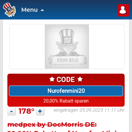
Menu
Nurofenmini20
20,00% Rabatt sparen
-
178°
+
eingetragen
05.09.2025 11:11 Uhr
medpex by DocMorris DE: