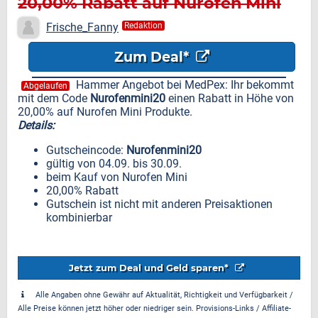
20,00% Rabatt auf Nurofen Mini
Produkte
Frische_Fanny
Redaktion
Zum Deal*
Hammer Angebot bei MedPex: Ihr bekommt
Abgelaufen
mit dem Code
Nurofenmini20
einen Rabatt in Höhe von
20,00% auf Nurofen Mini Produkte.
Details:
Gutscheincode:
Nurofenmini20
gültig von 04.09. bis 30.09.
beim Kauf von Nurofen Mini
20,00% Rabatt
Gutschein ist nicht mit anderen Preisaktionen
kombinierbar
Jetzt zum Deal und Geld sparen*
Alle Angaben ohne Gewähr auf Aktualität, Richtigkeit und Verfügbarkeit /
Alle Preise können jetzt höher oder niedriger sein. Provisions-Links / Affiliate-