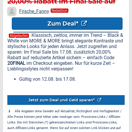
20,00% Rabatt im Final Sale auf
bereits reduzierte Artikel
Frische_Fanny
Redaktion
Zum Deal*
Klassisch, zeitlos, immer im Trend – Black &
Abgelaufen
White von MORE & MORE bringt elegante Kontraste und
stylische Looks für jeden Anlass. Jetzt zugreifen und
sparen: Im Final Sale bis 17.08. zusätzlich 20,00%
Rabatt auf reduzierte Artikel sichern – einfach Code
20FINAL
im Checkout eingeben. Nur für kurze Zeit –
Lieblingsstyles nicht verpassen!
Gültig von 12.08. bis 17.08.
Jetzt zum Deal und Geld sparen*
Alle Angaben ohne Gewähr auf Aktualität, Richtigkeit und Verfügbarkeit /
Alle Preise können jetzt höher oder niedriger sein. Provisions-Links / Affiliate-
Links: Die mit Sternchen (*) gekennzeichneten Links sind Provisions-Links,
auch Affiliate-Links genannt. Wenn Sie auf einen solchen Link klicken und auf