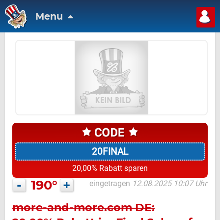
Menu
20FINAL
20,00% Rabatt sparen
-
190°
+
eingetragen
12.08.2025 10:07 Uhr
more-and-more.com DE: