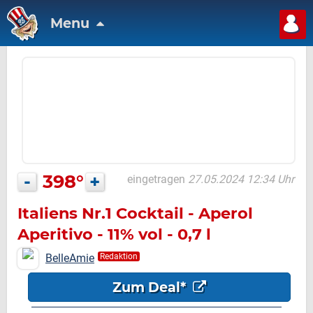
Menu
-
398°
+
eingetragen
27.05.2024 12:34 Uhr
Italiens Nr.1 Cocktail - Aperol
Aperitivo - 11% vol - 0,7 l
BelleAmie
Redaktion
Zum Deal*