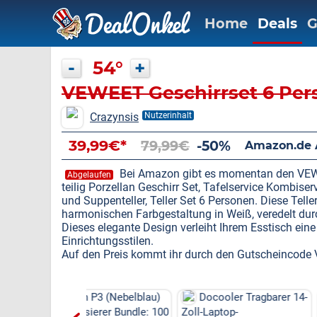
Home
Deals
G
-
54°
+
VEWEET Geschirrset 6 Per
Crazynsis
Nutzerinhalt
39,99€*
79,99€
-50%
Amazon.de 
Bei Amazon gibt es momentan den VEWE
Abgelaufen
teilig Porzellan Geschirr Set, Tafelservice Kombiservi
und Suppenteller, Teller Set 6 Personen. Diese Tell
harmonischen Farbgestaltung in Weiß, veredelt du
Dieses elegante Design verleiht Ihrem Esstisch ein
Einrichtungsstilen.
Auf den Preis kommt ihr durch den Gutscheincod
 P3 (Nebelblau)
Docooler Tragbarer 14-
Wasserhahn K
sierer Bundle: 100
Zoll-Laptop-
3 Sprühmodi, hoh