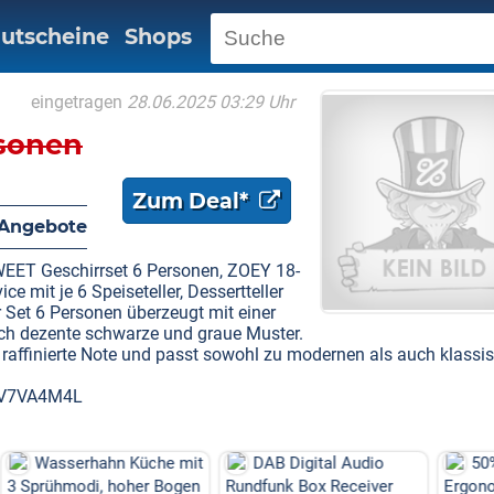
utscheine
Shops
eingetragen
28.06.2025 03:29 Uhr
sonen
Zum Deal*
Angebote
ET Geschirrset 6 Personen, ZOEY 18-
ce mit je 6 Speiseteller, Dessertteller
er Set 6 Personen überzeugt mit einer
rch dezente schwarze und graue Muster.
e raffinierte Note und passt sowohl zu modernen als auch klassi
e V7VA4M4L
üche mit
DAB Digital Audio
50% off
er Bogen
Rundfunk Box Receiver
Ergonomisches