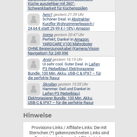
Küche ausziehbar mit 360°-
Schwenkbarkeit für Küchenspülen
hero1
gestern 21:39 Uhr
Schöner Deal. in
Abstrakter
Kurzflor Wohnzimmerteppich |
24,64 € statt 29,99 € (-18%) Amazon
Imma
gestern 20:47 Uhr
Perfekt, Danke! in
Amazon:
YARDCARE V100 Mähroboter
OHNE Begrenzungskabel (Kamera/Vision
Navigation) für 249,99€
Arvid
gestern 16:15 Uhr
Ui sehr cool. Guter Deal. in
Laifen
P3 (Nebelblau) Elektrorasierer
Bundle: 100 Min. Akku, USB-C & IPX7 – für
die perfekte Rasur
Skrollan
gestern 15:55 Uhr
Hammer. Geil und Danke! in
Laifen P3 (Nebelblau)
Elektrorasierer Bundle: 100 Min. Akku,
USB-C & IPX7 – für die perfekte Rasur
Hinweise
Provisions-Links / Affiliate-Links: Die mit
Sternchen (*) gekennzeichneten Links sind