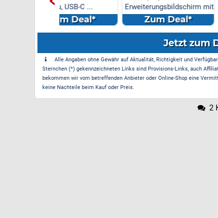
 USB-C ...
Erweiterungsbildschirm mit
Wasserhahn Küche
DREI B...
m Deal*
Zum Deal*
Zum Dea
Jetzt zum 
Alle Angaben ohne Gewähr auf Aktualität, Richtigkeit und Verfügbarke
Sternchen (*) gekennzeichneten Links sind Provisions-Links, auch Affilia
bekommen wir vom betreffenden Anbieter oder Online-Shop eine Vermittle
keine Nachteile beim Kauf oder Preis.
2 