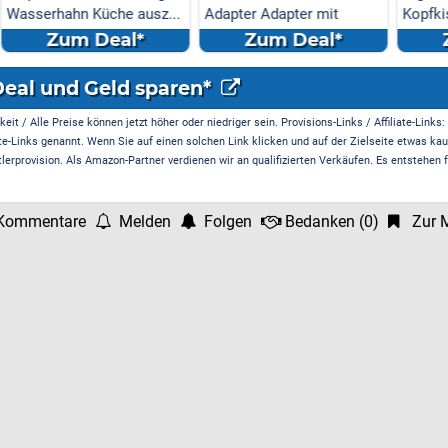
 ausz...
Adapter Adapter mit
Kopfkissen - Kissen für
Antenn...
Seiten
l*
Zum Deal*
Zum Deal*
Deal und Geld sparen*
it / Alle Preise können jetzt höher oder niedriger sein. Provisions-Links / Affiliate-Links:
te-Links genannt. Wenn Sie auf einen solchen Link klicken und auf der Zielseite etwas kau
rprovision. Als Amazon-Partner verdienen wir an qualifizierten Verkäufen. Es entstehen f
Kommentare
Melden
Folgen
Bedanken
(
0
)
Zur M