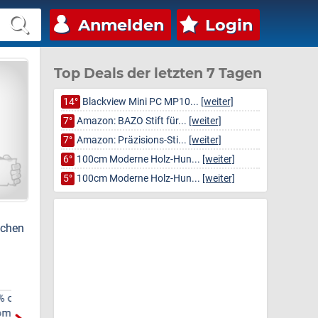
Anmelden
Login
Top Deals der letzten 7 Tagen
14°
Blackview Mini PC MP10...
[weiter]
7°
Amazon: BAZO Stift für...
[weiter]
7°
Amazon: Präzisions-Sti...
[weiter]
6°
100cm Moderne Holz-Hun...
[weiter]
5°
100cm Moderne Holz-Hun...
[weiter]
schen
Amazon: Präzisions-
Amazon: Elektrisches
Stimmgabel-Set (für Musik,
Anti-Cellulite
Mil