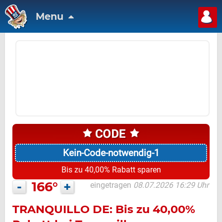
Menu
Kein-Code-notwendig-1
Bis zu 40,00% Rabatt sparen
-
166°
+
eingetragen
08.07.2026 16:29 Uhr
TRANQUILLO DE: Bis zu 40,00%