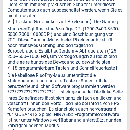
Licht kann mit dem praktischen Schalter unter dieser
Computermaus auch ausgeschaltet werden, wenn Sie es
nicht möchten.
⚡️【Tracking-Genauigkeit auf Pixelebene】Die Gaming-
Maus verfügt über eine 6-stufige DPI (1200-2400-3500-
5000-7000-10000DPI) und eine Beschleunigung von
20G. Diese Gaming-Maus bietet Pixelgenauigkeit für
hochintensives Gaming und den täglichen
Bürogebrauch. Es gibt außerdem 4 Abfrageraten (125–
250–500–1000 Hz), um Verzögerungen zu reduzieren
und eine reibungslose Bewegung zu gewährleisten.
⚡️【8 programmierbare Tasten und Schnellfeuertaste】
Die kabellose RisoPhy-Maus unterstützt die
Makrobearbeitung und alle Tasten können mit der
benutzerfreundlichen Software programmiert werden
????????????????????） ist eingeschaltet Die linke Seite
Ihres Zeigefingers lässt sich ganz einfach anklicken und
verschafft Ihnen den Vorteil, den Sie bei intensiven FPS-
Kämpfen brauchen. Es eignet sich auch hervorragend
für MOBA/RTS-Spiele. HINWEIS: Programmiersoftware
ist nur unter Windows verfügbar und unterstützt nur den
kabelgebundenen Modus.