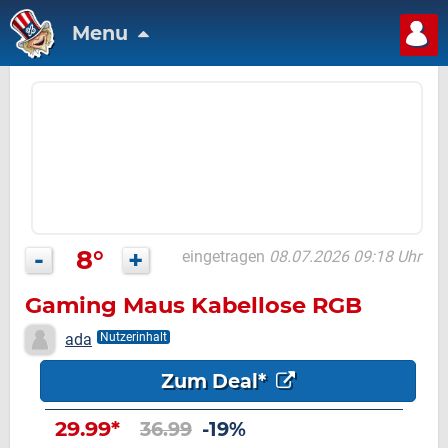
Menu
-
8°
+
eingetragen
08.07.2026 09:18 Uhr
Gaming Maus Kabellose RGB
ada
Nutzerinhalt
Zum Deal*
29.99*
36.99
-19%