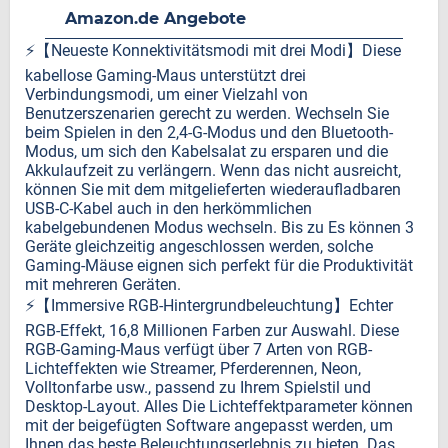
Amazon.de Angebote
⚡️【Neueste Konnektivitätsmodi mit drei Modi】Diese
kabellose Gaming-Maus unterstützt drei
Verbindungsmodi, um einer Vielzahl von
Benutzerszenarien gerecht zu werden. Wechseln Sie
beim Spielen in den 2,4-G-Modus und den Bluetooth-
Modus, um sich den Kabelsalat zu ersparen und die
Akkulaufzeit zu verlängern. Wenn das nicht ausreicht,
können Sie mit dem mitgelieferten wiederaufladbaren
USB-C-Kabel auch in den herkömmlichen
kabelgebundenen Modus wechseln. Bis zu Es können 3
Geräte gleichzeitig angeschlossen werden, solche
Gaming-Mäuse eignen sich perfekt für die Produktivität
mit mehreren Geräten.
⚡️【Immersive RGB-Hintergrundbeleuchtung】Echter
RGB-Effekt, 16,8 Millionen Farben zur Auswahl. Diese
RGB-Gaming-Maus verfügt über 7 Arten von RGB-
Lichteffekten wie Streamer, Pferderennen, Neon,
Volltonfarbe usw., passend zu Ihrem Spielstil und
Desktop-Layout. Alles Die Lichteffektparameter können
mit der beigefügten Software angepasst werden, um
Ihnen das beste Beleuchtungserlebnis zu bieten. Das