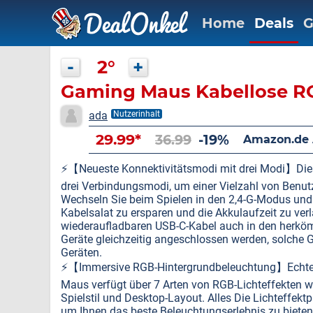
Home
Deals
G
-
2°
+
Gaming Maus Kabellose R
ada
Nutzerinhalt
29.99*
36.99
-19%
Amazon.de
⚡️【Neueste Konnektivitätsmodi mit drei Modi】Die
drei Verbindungsmodi, um einer Vielzahl von Benut
Wechseln Sie beim Spielen in den 2,4-G-Modus und
Kabelsalat zu ersparen und die Akkulaufzeit zu ver
wiederaufladbaren USB-C-Kabel auch in den herk
Geräte gleichzeitig angeschlossen werden, solche G
Geräten.
⚡️【Immersive RGB-Hintergrundbeleuchtung】Echter 
Maus verfügt über 7 Arten von RGB-Lichteffekten w
Spielstil und Desktop-Layout. Alles Die Lichteffe
um Ihnen das beste Beleuchtungserlebnis zu bieten.