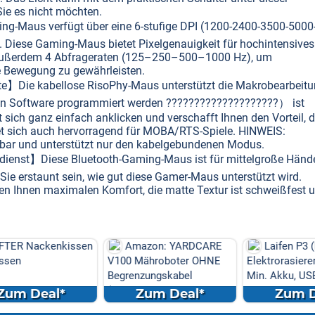
e es nicht möchten.
g-Maus verfügt über eine 6-stufige DPI (1200-2400-3500-5000
Diese Gaming-Maus bietet Pixelgenauigkeit für hochintensives
 außerdem 4 Abfrageraten (125–250–500–1000 Hz), um
e Bewegung zu gewährleisten.
te】Die kabellose RisoPhy-Maus unterstützt die Makrobearbeit
hen Software programmiert werden ????????????????????） ist
st sich ganz einfach anklicken und verschafft Ihnen den Vorteil, 
et sich auch hervorragend für MOBA/RTS-Spiele. HINWEIS:
bar und unterstützt nur den kabelgebundenen Modus.
dienst】Diese Bluetooth-Gaming-Maus ist für mittelgroße Händ
ie erstaunt sein, wie gut diese Gamer-Maus unterstützt wird.
ten Ihnen maximalen Komfort, die matte Textur ist schweißfest 
enkissen
Amazon: YARDCARE
Laifen P3 (Nebelblau)
V100 Mähroboter OHNE
Elektrorasierer Bundle: 1
Begrenzungskabel
Min. Akku, USB-C ...
(Kamera/Visi...
l*
Zum Deal*
Zum Deal*