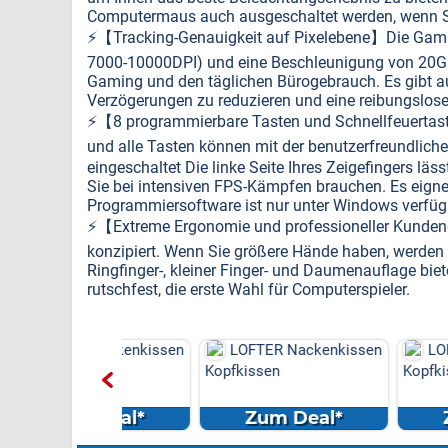
Computermaus auch ausgeschaltet werden, wenn Si
⚡️【Tracking-Genauigkeit auf Pixelebene】Die Gamin
7000-10000DPI) und eine Beschleunigung von 20G. 
Gaming und den täglichen Bürogebrauch. Es gibt
Verzögerungen zu reduzieren und eine reibungslos
⚡️【8 programmierbare Tasten und Schnellfeuertas
und alle Tasten können mit der benutzerfreundlic
eingeschaltet Die linke Seite Ihres Zeigefingers läs
Sie bei intensiven FPS-Kämpfen brauchen. Es eign
Programmiersoftware ist nur unter Windows verfüg
⚡️【Extreme Ergonomie und professioneller Kunden
konzipiert. Wenn Sie größere Hände haben, werden S
Ringfinger-, kleiner Finger- und Daumenauflage bie
rutschfest, die erste Wahl für Computerspieler.
R Nackenkissen
LOFTER Nackenkissen
LOFTER Nack
en
Kopfkissen
Kopfkissen
m Deal*
Zum Deal*
Zum Dea