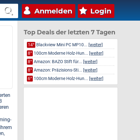
Anmelden
Login
Top Deals der letzten 7 Tagen
14°
Blackview Mini PC MP10...
[weiter]
8°
100cm Moderne Holz-Hun...
[weiter]
8°
Amazon: BAZO Stift für...
[weiter]
8°
Amazon: Präzisions-Sti...
[weiter]
6°
100cm Moderne Holz-Hun...
[weiter]
erten
3
eren
ming-
 Ihrem
en,