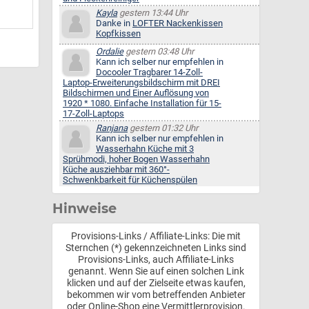
Kayla
gestern 13:44 Uhr
Danke in
LOFTER Nackenkissen
Kopfkissen
Ordalie
gestern 03:48 Uhr
Kann ich selber nur empfehlen in
Docooler Tragbarer 14-Zoll-
Laptop-Erweiterungsbildschirm mit DREI
Bildschirmen und Einer Auflösung von
1920 * 1080. Einfache Installation für 15-
17-Zoll-Laptops
Ranjana
gestern 01:32 Uhr
Kann ich selber nur empfehlen in
Wasserhahn Küche mit 3
Sprühmodi, hoher Bogen Wasserhahn
Küche ausziehbar mit 360°-
Schwenkbarkeit für Küchenspülen
Hinweise
Provisions-Links / Affiliate-Links: Die mit
Sternchen (*) gekennzeichneten Links sind
Provisions-Links, auch Affiliate-Links
genannt. Wenn Sie auf einen solchen Link
klicken und auf der Zielseite etwas kaufen,
bekommen wir vom betreffenden Anbieter
oder Online-Shop eine Vermittlerprovision.