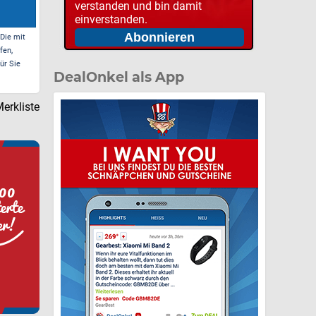
verstanden und bin damit
einverstanden.
 Die mit
fen,
ür Sie
DealOnkel als App
erkliste