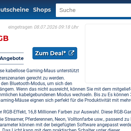
utscheine
Shops
eingetragen
08.07.2026 09:18 Uhr
GB
Zum Deal*
 Angebote
se kabellose Gaming-Maus unterstützt
zerszenarien gerecht zu werden.
 den Bluetooth-Modus, um sich den
längern. Wenn das nicht ausreicht, können Sie mit dem mitgelief
ömmlichen kabelgebundenen Modus wechseln. Bis zu Es können 
aming-Mäuse eignen sich perfekt für die Produktivität mit mehr
RGB-Effekt, 16,8 Millionen Farben zur Auswahl. Diese RGB-Ga
ie Streamer, Pferderennen, Neon, Volltonfarbe usw., passend zu
ktparameter können mit der beigefügten Software angepasst werd
 Das Licht kann mit dem praktischen Schalter unter dieser