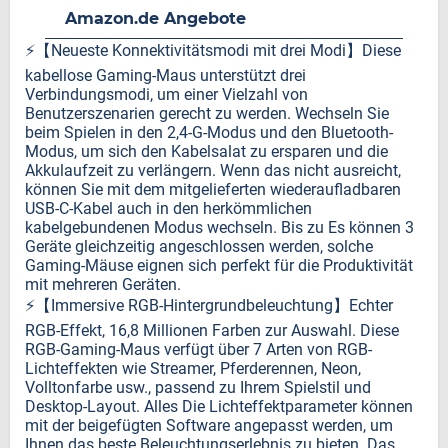
Amazon.de Angebote
⚡️【Neueste Konnektivitätsmodi mit drei Modi】Diese
kabellose Gaming-Maus unterstützt drei
Verbindungsmodi, um einer Vielzahl von
Benutzerszenarien gerecht zu werden. Wechseln Sie
beim Spielen in den 2,4-G-Modus und den Bluetooth-
Modus, um sich den Kabelsalat zu ersparen und die
Akkulaufzeit zu verlängern. Wenn das nicht ausreicht,
können Sie mit dem mitgelieferten wiederaufladbaren
USB-C-Kabel auch in den herkömmlichen
kabelgebundenen Modus wechseln. Bis zu Es können 3
Geräte gleichzeitig angeschlossen werden, solche
Gaming-Mäuse eignen sich perfekt für die Produktivität
mit mehreren Geräten.
⚡️【Immersive RGB-Hintergrundbeleuchtung】Echter
RGB-Effekt, 16,8 Millionen Farben zur Auswahl. Diese
RGB-Gaming-Maus verfügt über 7 Arten von RGB-
Lichteffekten wie Streamer, Pferderennen, Neon,
Volltonfarbe usw., passend zu Ihrem Spielstil und
Desktop-Layout. Alles Die Lichteffektparameter können
mit der beigefügten Software angepasst werden, um
Ihnen das beste Beleuchtungserlebnis zu bieten. Das