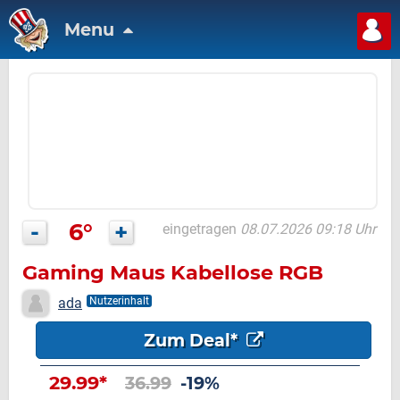
Menu
-
6°
+
eingetragen
08.07.2026 09:18 Uhr
Gaming Maus Kabellose RGB
ada
Nutzerinhalt
Zum Deal*
29.99*
36.99
-19%