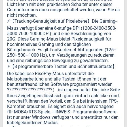
Licht kann mit dem praktischen Schalter unter dieser
Computermaus auch ausgeschaltet werden, wenn Sie es
nicht möchten.
⚡️【Tracking-Genauigkeit auf Pixelebene】Die Gaming-
Maus verfügt über eine 6-stufige DPI (1200-2400-3500-
5000-7000-10000DPI) und eine Beschleunigung von
20G. Diese Gaming-Maus bietet Pixelgenauigkeit für
hochintensives Gaming und den täglichen
Bürogebrauch. Es gibt außerdem 4 Abfrageraten (125–
250–500–1000 Hz), um Verzögerungen zu reduzieren
und eine reibungslose Bewegung zu gewährleisten.
⚡️【8 programmierbare Tasten und Schnellfeuertaste】
Die kabellose RisoPhy-Maus unterstützt die
Makrobearbeitung und alle Tasten können mit der
benutzerfreundlichen Software programmiert werden
????????????????????） ist eingeschaltet Die linke Seite
Ihres Zeigefingers lässt sich ganz einfach anklicken und
verschafft Ihnen den Vorteil, den Sie bei intensiven FPS-
Kämpfen brauchen. Es eignet sich auch hervorragend
für MOBA/RTS-Spiele. HINWEIS: Programmiersoftware
ist nur unter Windows verfügbar und unterstützt nur den
kabelgebundenen Modus.