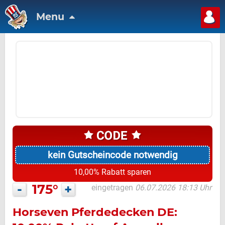
Menu
kein Gutscheincode notwendig
10,00% Rabatt sparen
-
175°
+
eingetragen
06.07.2026 18:13 Uhr
Horseven Pferdedecken DE: