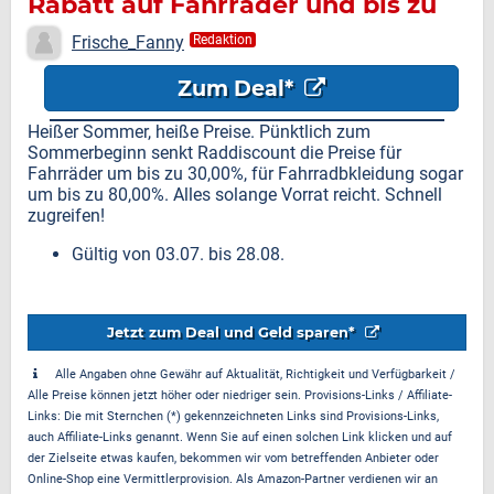
Rabatt auf Fahrräder und bis zu
85,00% Rabatt auf
Frische_Fanny
Redaktion
Fahrradbkleidung
Zum Deal*
Heißer Sommer, heiße Preise. Pünktlich zum
Sommerbeginn senkt Raddiscount die Preise für
Fahrräder um bis zu 30,00%, für Fahrradbkleidung sogar
um bis zu 80,00%. Alles solange Vorrat reicht. Schnell
zugreifen!
Gültig von 03.07. bis 28.08.
Jetzt zum Deal und Geld sparen*
Alle Angaben ohne Gewähr auf Aktualität, Richtigkeit und Verfügbarkeit /
Alle Preise können jetzt höher oder niedriger sein. Provisions-Links / Affiliate-
Links: Die mit Sternchen (*) gekennzeichneten Links sind Provisions-Links,
auch Affiliate-Links genannt. Wenn Sie auf einen solchen Link klicken und auf
der Zielseite etwas kaufen, bekommen wir vom betreffenden Anbieter oder
Online-Shop eine Vermittlerprovision. Als Amazon-Partner verdienen wir an