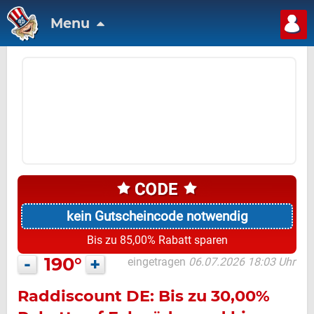
Menu
kein Gutscheincode notwendig
Bis zu 85,00% Rabatt sparen
-
190°
+
eingetragen
06.07.2026 18:03 Uhr
Raddiscount DE: Bis zu 30,00%