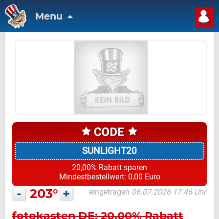
Menu
SUNLIGHT20
20,00% Rabatt sparen
Mindestbestellwert: 0,00 Euro
-
203°
+
eingetragen
06.07.2026 17:46 Uhr
fotokasten DE: 20,00% Rabatt