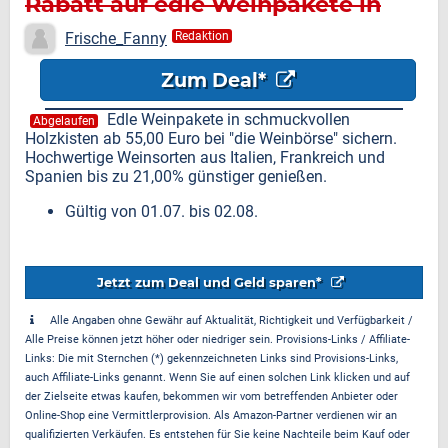
Rabatt auf edle Weinpakete in
Holzkisten
Frische_Fanny
Redaktion
Zum Deal*
Edle Weinpakete in schmuckvollen
Abgelaufen
Holzkisten ab 55,00 Euro bei "die Weinbörse" sichern.
Hochwertige Weinsorten aus Italien, Frankreich und
Spanien bis zu 21,00% günstiger genießen.
Gültig von 01.07. bis 02.08.
Jetzt zum Deal und Geld sparen*
Alle Angaben ohne Gewähr auf Aktualität, Richtigkeit und Verfügbarkeit /
Alle Preise können jetzt höher oder niedriger sein. Provisions-Links / Affiliate-
Links: Die mit Sternchen (*) gekennzeichneten Links sind Provisions-Links,
auch Affiliate-Links genannt. Wenn Sie auf einen solchen Link klicken und auf
der Zielseite etwas kaufen, bekommen wir vom betreffenden Anbieter oder
Online-Shop eine Vermittlerprovision. Als Amazon-Partner verdienen wir an
qualifizierten Verkäufen. Es entstehen für Sie keine Nachteile beim Kauf oder