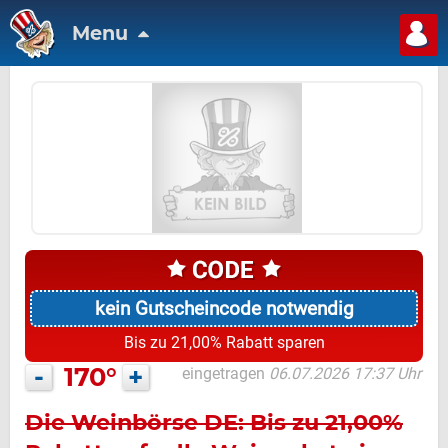
Menu
kein Gutscheincode notwendig
Bis zu 21,00% Rabatt sparen
-
170°
+
eingetragen
06.07.2026 17:37 Uhr
Die Weinbörse DE: Bis zu 21,00%