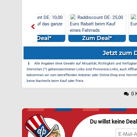
scount DE: 10,00
Raddiscount DE: 25,00
Raddiscount D
tt auf das ganze
Euro Rabatt beim Kauf
Euro Neukundenr
eines Fahrrads
m Deal*
Zum Deal*
Zum Dea
Jetzt zum 
Alle Angaben ohne Gewähr auf Aktualität, Richtigkeit und Verfügbarke
Sternchen (*) gekennzeichneten Links sind Provisions-Links, auch Affilia
bekommen wir vom betreffenden Anbieter oder Online-Shop eine Vermittle
keine Nachteile beim Kauf oder Preis.
0 
Du willst keine Dea