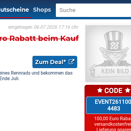
utscheine
Shops
eingetragen
06.07.2026 17:16 Uhr
ro Rabatt beim Kauf
Zum Deal*
 eines Rennrads und bekommen das
Ende Juli.
EVENT261100
4483
100,00 Euro Raba
versandkostenfre
Lieferung spare