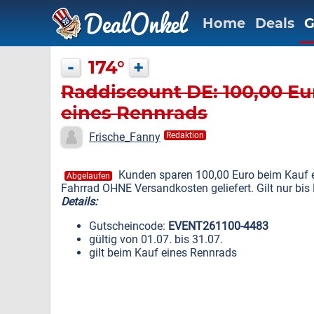
Home
Deals
G
-
174°
+
Raddiscount DE: 100,00 Eu
eines Rennrads
Frische_Fanny
Redaktion
Kunden sparen 100,00 Euro beim Kauf
Abgelaufen
Fahrrad OHNE Versandkosten geliefert. Gilt nur bis 
Details:
Gutscheincode:
EVENT261100-4483
gültig von 01.07. bis 31.07.
gilt beim Kauf eines Rennrads