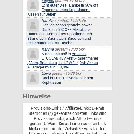
Laijana
gestern 20:38 Uhr
Echt guter Deal. Danke in
50% off
Ergonomisches Kopfkissen -
Kissen für Seiten
Skrollan
gestern 19:50 Uhr
Hab ich schon gesucht sowas.
Danke in
50%OFF Mikrofaser
Handtuch - Kompaktes Sporthandtuch,
Strandtuch, Saunatuch, Badetuch und
Reisehandtuch mit Tasche
Karima
gestern 18:00 Uhr
Nicht schlecht! in
Amazon:
ETOOLAB 40V Akku-Rasenmäher
(33cm, Brushless, inkl. ZWEI 4,0Ah Akkus
& Ladegerät) für 110,49€
Clivia
gestern 15:29 Uhr
Cool in
LOFTER Nackenkissen
Kopfkissen
Hinweise
Provisions-Links / Affiliate-Links: Die mit
Sternchen (*) gekennzeichneten Links sind
Provisions-Links, auch Affiliate-Links
genannt. Wenn Sie auf einen solchen Link
klicken und auf der Zielseite etwas kaufen,
bekommen wir vom betreffenden Anbieter