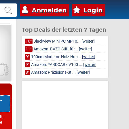
Anmelden
Login
Top Deals der letzten 7 Tagen
16°
Blackview Mini PC MP10...
[weiter]
11°
Amazon: BAZO Stift für...
[weiter]
9°
100cm Moderne Holz-Hun...
[weiter]
9°
Amazon: YARDCARE V100 ...
[weiter]
8°
Amazon: Präzisions-Sti...
[weiter]
-
tt
ie
n