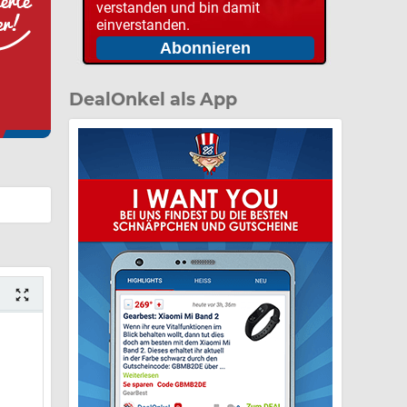
verstanden und bin damit
einverstanden.
DealOnkel als App