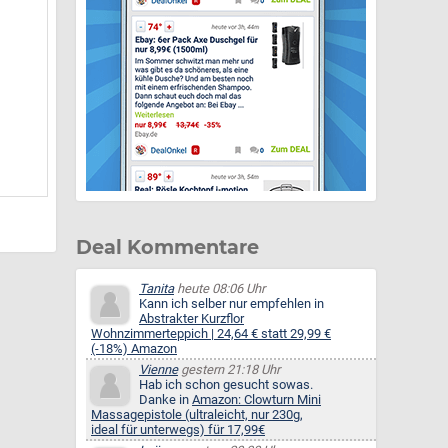
Deal Kommentare
Tanita
heute 08:06 Uhr
Kann ich selber nur empfehlen in
Abstrakter Kurzflor
Wohnzimmerteppich | 24,64 € statt 29,99 €
(-18%) Amazon
Vienne
gestern 21:18 Uhr
Hab ich schon gesucht sowas.
Danke in
Amazon: Clowturn Mini
Massagepistole (ultraleicht, nur 230g,
ideal für unterwegs) für 17,99€