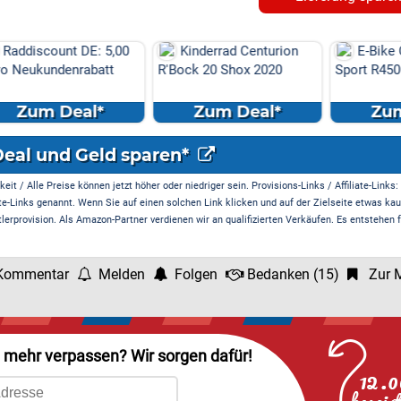
E: 5,00
Kinderrad Centurion
E-Bike Centurion E-Fi
abatt
R'Bock 20 Shox 2020
Sport R4500I DX 2018
l*
Zum Deal*
Zum Deal*
Deal und Geld sparen*
it / Alle Preise können jetzt höher oder niedriger sein. Provisions-Links / Affiliate-Links:
te-Links genannt. Wenn Sie auf einen solchen Link klicken und auf der Zielseite etwas kau
rprovision. Als Amazon-Partner verdienen wir an qualifizierten Verkäufen. Es entstehen f
Kommentar
Melden
Folgen
Bedanken
(
15
)
Zur M
l mehr verpassen? Wir sorgen dafür!