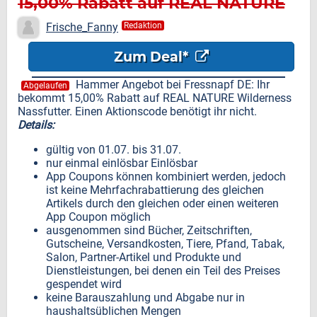
15,00% Rabatt auf REAL NATURE
Wilderness Nassfutter
Frische_Fanny
Redaktion
Zum Deal*
Hammer Angebot bei Fressnapf DE: Ihr
Abgelaufen
bekommt 15,00% Rabatt auf REAL NATURE Wilderness
Nassfutter. Einen Aktionscode benötigt ihr nicht.
Details:
gültig von 01.07. bis 31.07.
nur einmal einlösbar Einlösbar
App Coupons können kombiniert werden, jedoch
ist keine Mehrfachrabattierung des gleichen
Artikels durch den gleichen oder einen weiteren
App Coupon möglich
ausgenommen sind Bücher, Zeitschriften,
Gutscheine, Versandkosten, Tiere, Pfand, Tabak,
Salon, Partner-Artikel und Produkte und
Dienstleistungen, bei denen ein Teil des Preises
gespendet wird
keine Barauszahlung und Abgabe nur in
haushaltsüblichen Mengen