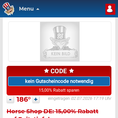
Menu
kein Gutscheincode notwendig
15,00% Rabatt sparen
-
186°
+
eingetragen
02.07.2026 17:19 Uhr
Horse Shop DE: 15,00% Rabatt